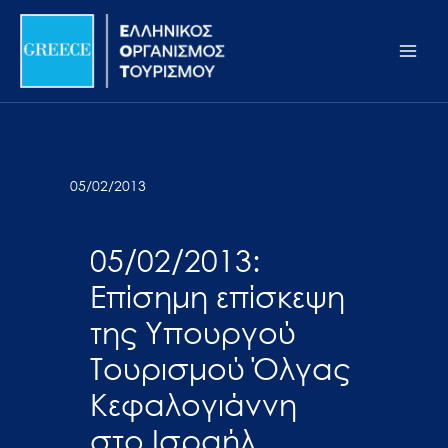
Μετάβαση
Σημείωση:
Main
στο
Αυτός
Men
περιεχόμενο
ο
ιστότοπος
περιλαμβάνει
ένα
σύστημα
05/02/2013
προσβασιμότητας.
05/02/2013:
Επίσημη επίσκεψη
της Υπουργού
Τουρισμού Όλγας
Κεφαλογιάννη
στο Ισραήλ