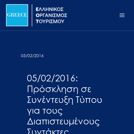
Μετάβαση
Σημείωση:
Main
στο
Αυτός
Men
περιεχόμενο
ο
ιστότοπος
περιλαμβάνει
ένα
σύστημα
05/02/2016
προσβασιμότητας.
05/02/2016:
Πρόσκληση σε
Συνέντευξη Τύπου
για τους
Διαπιστευμένους
Συντάκτες