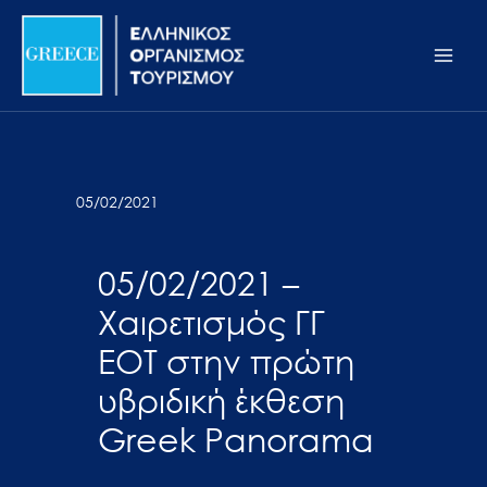
Μετάβαση
Σημείωση:
Main
στο
Αυτός
Men
περιεχόμενο
ο
ιστότοπος
περιλαμβάνει
ένα
σύστημα
05/02/2021
προσβασιμότητας.
05/02/2021 –
Χαιρετισμός ΓΓ
ΕΟΤ στην πρώτη
υβριδική έκθεση
Greek Panorama