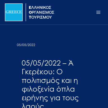
Μετάβαση
Σημείωση:
Main
στο
Αυτός
Men
περιεχόμενο
ο
ιστότοπος
περιλαμβάνει
ένα
σύστημα
05/05/2022
προσβασιμότητας.
05/05/2022 – Ά
Γκερέκου: Ο
πολιτισμός και η
φιλοξενία όπλα
ειρήνης για τους
λαούς