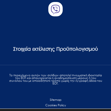
Στοιχεία εκτέλεσης Προϋπολογισμού
Το περιεχόμενο αυτών των σελίδων αποτελεί πvευματική ιδιοκτησία
του ΕΟΤ και απαγορεύεται η αναδημοσίευση μέρους ή του
συνόλου του με οποιοδήποτε τρόπο χωρίς την έγγραφη άδεια του
ΕΟΤ.
Sitemap
Cookies Policy
Personal Data Protection