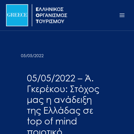
Μετάβαση
Σημείωση:
Main
στο
Αυτός
Men
περιεχόμενο
ο
ιστότοπος
περιλαμβάνει
ένα
σύστημα
05/05/2022
προσβασιμότητας.
05/05/2022 – Ά.
Γκερέκου: Στόχος
μας η ανάδειξη
της Ελλάδας σε
top of mind
ποιοτικό