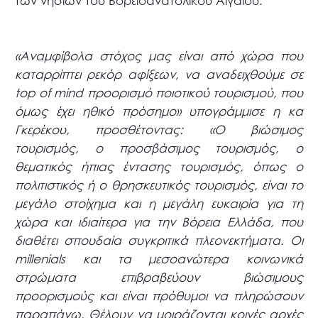
των νησιών του Βορειοανατολικού Αιγαίου.
«Αναμφίβολα στόχος μας είναι από χώρα που
καταρρίπτει ρεκόρ αφίξεων, να αναδειχθούμε σε
top of mind προορισμό ποιοτικού τουρισμού, που
όμως έχει ηθικό πρόσημο» υπογράμμισε η κα
Γκερέκου, προσθέτοντας: «Ο βιώσιμος
τουρισμός, ο προσβάσιμος τουρισμός, ο
θεματικός ήπιας έντασης τουρισμός, όπως ο
πολιτιστικός ή ο θρησκευτικός τουρισμός, είναι το
μεγάλο στοίχημα και η μεγάλη ευκαιρία για τη
χώρα και ιδιαίτερα για την Βόρεια Ελλάδα, που
διαθέτει σπουδαία συγκριτικά πλεονεκτήματα. Οι
millenials και τα μεσοανώτερα κοινωνικά
στρώματα επιβραβεύουν βιώσιμους
προορισμούς και είναι πρόθυμοι να πληρώσουν
παραπάνω. Θέλουν να μοιράζονται κοινές αρχές