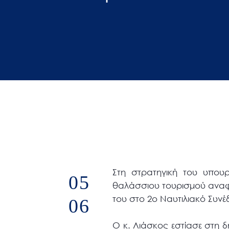
άτομα
με
προβλήματα
όρασης
που
χρησιμοποιούν
πρόγραμμα
ανάγνωσης
οθόνης
Πατήστε
Control-
F10
Στη στρατηγική του υπουρ
05
για
θαλάσσιου τουρισμού αναφέ
να
του στο 2ο Ναυτιλιακό Συνέ
06
ανοίξετε
ένα
Ο κ. Λιάσκος εστίασε στη δ