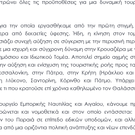
ρώνει όλες τις προϋποθέσεις για μια δυναμική τουρ
ια την οποία εργασθήκαμε από την πρώτη στιγμή, 
τερα από δεκαετίες ύφεσης. Ήδη, η κίνηση στον τ
υσιάζει συνεχή αύξηση σε σύγκριση με την περυσινή π
 μια ισχυρή και σύγχρονη δύναμη στην Κρουαζιέρα με ν
μόσιου και Ιδιωτικού Τομέα. Αποτελεί σημείο αιχμής σ
την αύξηση και ενίσχυση της τουριστικής ροής προς τ
εσσαλονίκη, στην Πάτρα, στην Κρήτη (Ηράκλειο και
η Μύκονο, Σαντορίνη, Κόρινθο και Πάτμο. Υπάρχει
 τι που κρατούσε επί χρόνια καθηλωμένο τον Θαλάσσι
ουργείο Εμπορικής Ναυτιλίας και Αιγαίου, κάνουμε π
ρώνεται και νομοθετικά και στον οποίο εντάσσεται
ν του Πειραιά σε επίπεδο ειδικών υποδομών, και αλ
 από μια οριζόντια πολιτική ανάπτυξης και νέων επεν