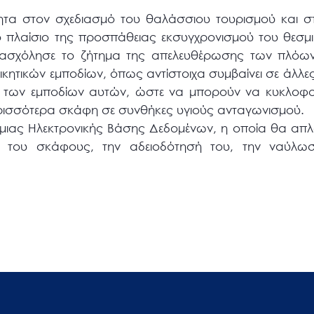
τητα στον σχεδιασμό του θαλάσσιου τουρισμού και σ
το πλαίσιο της προσπάθειας εκσυγχρονισμού του θεσμι
σχόλησε το ζήτημα της απελευθέρωσης των πλόων, 
κητικών εμποδίων, όπως αντίστοιχα συμβαίνει σε άλλε
 των εμποδίων αυτών, ώστε να μπορούν να κυκλοφορ
ρισσότερα σκάφη σε συνθήκες υγιούς ανταγωνισμού.
α μιας Ηλεκτρονικής Βάσης Δεδομένων, η οποία θα απλο
τα του σκάφους, την αδειοδότησή του, την ναύλωσ