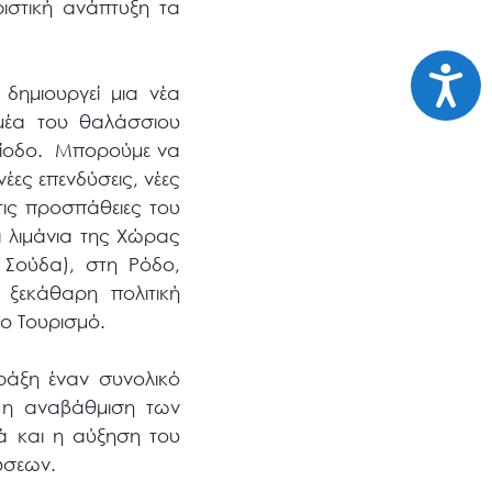
ιστική ανάπτυξη τα
Προσι
δημιουργεί μια νέα
ομέα του θαλάσσιου
ερίοδο. Μπορούμε να
έες επενδύσεις, νέες
τις προσπάθειες του
α λιμάνια της Χώρας
 Σούδα), στη Ρόδο,
 ξεκάθαρη πολιτική
ο Τουρισμό.
ράξη έναν συνολικό
: η αναβάθμιση των
λά και η αύξηση του
δύσεων.