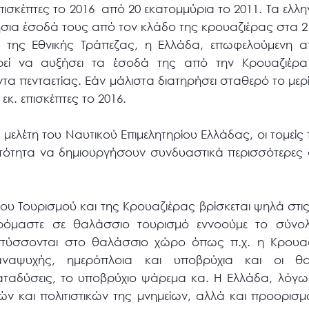
ισκέπτες το 2016 από 20 εκατομμύρια το 2011. Τα ελλην
ήσια έσοδά τους από τον κλάδο της κρουαζιέρας στα 2
 της Εθνικής Τράπεζας, η Ελλάδα, επωφελούμενη α
εί να αυξήσει τα έσοδά της από την Κρουαζιέρα
τα πενταετίας. Εάν μάλιστα διατηρήσει σταθερό το μερ
 εκ. επισκέπτες το 2016.
 μελέτη του Ναυτικού Επιμελητηρίου Ελλάδας, οι τομείς
ατότητα να δημιουργήσουν συνδυαστικά περισσότερες α
υ Τουρισμού και της Κρουαζιέρας βρίσκεται ψηλά στις
όμαστε σε θαλάσσιο τουρισμό εννοούμε το σύνολ
τύσσονται στο θαλάσσιο χώρο όπως π.χ. η Κρουαζι
ναψυχής, ημερόπλοια και υποβρύχια και οι θα
αταδύσεις, το υποβρύχιο ψάρεμα κα. Η Ελλάδα, λόγω 
ών και πολιτιστικών της μνημείων, αλλά και προορισ