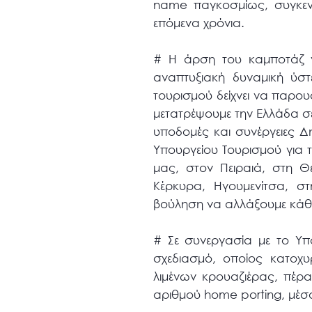
name παγκοσμίως, συγκεντ
επόμενα χρόνια.
# Η άρση του καμποτάζ γ
αναπτυξιακή δυναμική ύσ
τουρισμού δείχνει να παρο
μετατρέψουμε την Ελλάδα σε
υποδομές και συνέργειες Δη
Υπουργείου Τουρισμού για 
μας, στον Πειραιά, στη Θ
Κέρκυρα, Ηγουμενίτσα, στ
βούληση να αλλάξουμε κάθε
# Σε συνεργασία με το Υπ
σχεδιασμό, οποίος κατοχυ
λιμένων κρουαζιέρας, πέρα
αριθμού home porting, μέσα