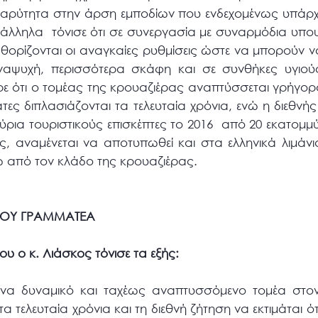
 βαρύτητα στην άρση εμποδίων που ενδεχομένως υπάρ
λληλα τόνισε ότι σε συνεργασία με συναρμόδια υπου
αθορίζονται οι αναγκαίες ρυθμίσεις ώστε να μπορούν 
αναψυχή, περισσότερα σκάφη και σε συνθήκες υγιο
ρε ότι ο τομέας της κρουαζιέρας αναπτύσσεται γρήγ
βάτες διπλασιάζονται τα τελευταία χρόνια, ενώ η διεθνής
ύρια τουριστικούς επισκέπτες το 2016 από 20 εκατομμύ
ς, αναμένεται να αποτυπωθεί και στα ελληνικά λιμάν
ώ από τον κλάδο της κρουαζιέρας.
ΙΚΟΥ ΓΡΑΜΜΑΤΕΑ
υ ο κ. Λιάσκος τόνισε τα εξής:
ένα δυναμικό και ταχέως αναπτυσσόμενο τομέα στον
τα τελευταία χρόνια και τη διεθνή ζήτηση να εκτιμάται ό