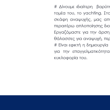
# Δίνουμε ιδιαίτερη βαρύ
τομέα του, το yachting. Σ
σκάφη αναψυχής, μας απα
περαιτέρω απλοποίησης διοι
Εργαζόμαστε για την άρση
θάλασσες για αναψυχή, πε
# Είναι εφικτή η δημιουργί
για την επαγγελματικότη
κυκλοφορία του.