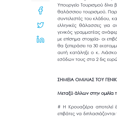
μενού
Υπουργείο Τουρισμού δίνει
προσβασιμότητας.
θαλάσσιου τουρισμού. Παρά
συντελεστές του κλάδου, κ
ελληνικές θάλασσες για 
γενικός γραμματέας ανάφε
με επίσημα στοιχεία- οι επι
θα ξεπεράσει τα 30 εκατομμ
αυτή κατάληξε ο κ. Λιάσκο
εσόδων τους στα 2 δις ευρ
ΣΗΜΕΙΑ ΟΜΙΛΙΑΣ ΤΟΥ ΓΕΝ
Μεταξύ άλλων στην ομιλία το
# Η Κρουαζιέρα αποτελεί 
επιβάτες να διπλασιάζονται 