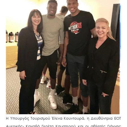
Η Υπουργός Τουρισμού Έλενα Κουντουρά, η Διευθύντρια ΕΟΤ
Αμερικής- Καναδά Γκρέτα Καματερού και οι αθλητές Γιάννης