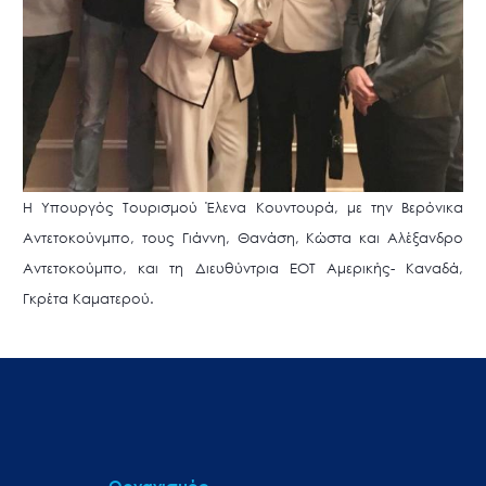
Η Υπουργός Τουρισμού Έλενα Κουντουρά, με την Βερόνικα
Αντετοκούνμπο, τους Γιάννη, Θανάση, Κώστα και Αλέξανδρο
Αντετοκούμπο, και τη Διευθύντρια ΕΟΤ Αμερικής- Καναδά,
Γκρέτα Καματερού.