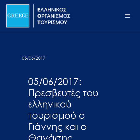
Μετάβαση
Σημείωση:
Main
στο
Αυτός
Men
περιεχόμενο
ο
ιστότοπος
περιλαμβάνει
ένα
σύστημα
05/06/2017
προσβασιμότητας.
05/06/2017:
Πρεσβευτές του
ελληνικού
τουρισμού ο
Γιάννης και ο
Θανάσης