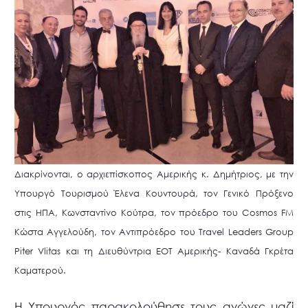
Διακρίνονται, ο αρχιεπίσκοπος Αμερικής κ. Δημήτριος, με την
Υπουργό Τουρισμού Έλενα Κουντουρά, τον Γενικό Πρόξενο
στις ΗΠΑ, Κωνσταντίνο Κούτρα, τον πρόεδρο του Cosmos FM
Κώστα Αγγελούδη, τον Aντιπρόεδρο του Travel Leaders Group
Piter Vlitas και τη Διευθύντρια ΕΟΤ Αμερικής- Καναδά Γκρέτα
Καματερού.
Η Υπουργός παρακολούθησε τους αγώνες μαζί