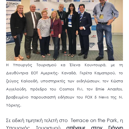
Η Υπουργός Τουρισμού κα Έλενα Κουντουρά, με τη
Διευθύντρια ΕΟΤ Αμερικής- Καναδά, Γκρέτα Καματερού, το
ζεύγος Καλοειδή, υποστηρικτές των εκδηλώσεων, τον Kώστα
Αγγελούδη, πρόεδρο του Cosmos FM, τον Ernie Anastos,
βραβευμένο παρουσιαστή ειδήσεων του FOX 5 News της Ν.
Υόρκης.
Σε ειδική τιμητική τελετή στο Terrace on the Park, η
Υπουργός Τουρισμού
απένειμε στον Γιάννη