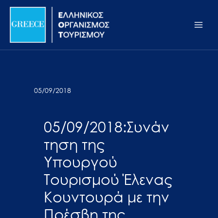
Μετάβαση
Σημείωση:
Main
στο
Αυτός
Men
περιεχόμενο
ο
ιστότοπος
περιλαμβάνει
ένα
σύστημα
05/09/2018
προσβασιμότητας.
05/09/2018:Συνάν
τηση της
Υπουργού
Τουρισμού Έλενας
Κουντουρά με την
Πρέσβη της