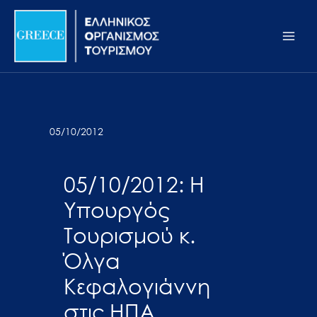
Μετάβαση
Σημείωση:
Main
στο
Αυτός
Men
περιεχόμενο
ο
ιστότοπος
περιλαμβάνει
ένα
σύστημα
05/10/2012
προσβασιμότητας.
05/10/2012: Η
Υπουργός
Τουρισμού κ.
Όλγα
Κεφαλογιάννη
στις ΗΠΑ