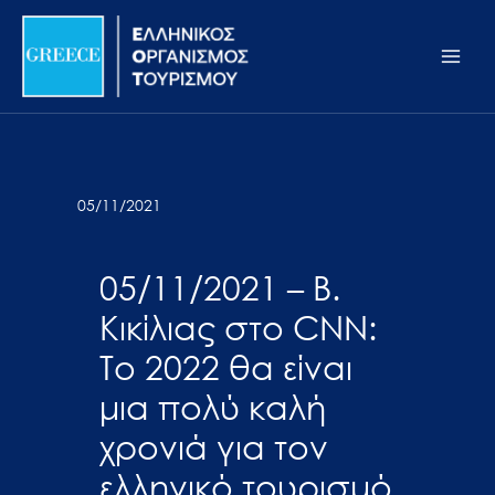
Μετάβαση
Σημείωση:
Main
στο
Αυτός
Men
περιεχόμενο
ο
ιστότοπος
περιλαμβάνει
ένα
σύστημα
05/11/2021
προσβασιμότητας.
05/11/2021 – Β.
Κικίλιας στο CNN:
Το 2022 θα είναι
μια πολύ καλή
χρονιά για τον
ελληνικό τουρισμό