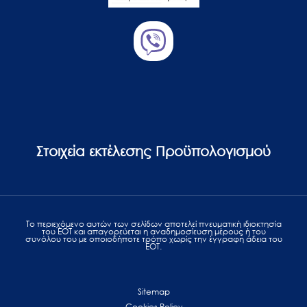
Στοιχεία εκτέλεσης Προϋπολογισμού
Το περιεχόμενο αυτών των σελίδων αποτελεί πvευματική ιδιοκτησία
του ΕΟΤ και απαγορεύεται η αναδημοσίευση μέρους ή του
συνόλου του με οποιοδήποτε τρόπο χωρίς την έγγραφη άδεια του
ΕΟΤ.
Sitemap
Cookies Policy