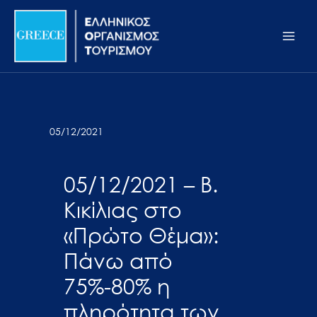
Μετάβαση
Σημείωση:
Main
στο
Αυτός
Men
περιεχόμενο
ο
ιστότοπος
περιλαμβάνει
ένα
σύστημα
05/12/2021
προσβασιμότητας.
05/12/2021 – Β.
Κικίλιας στο
«Πρώτο Θέμα»:
Πάνω από
75%-80% η
πληρότητα των