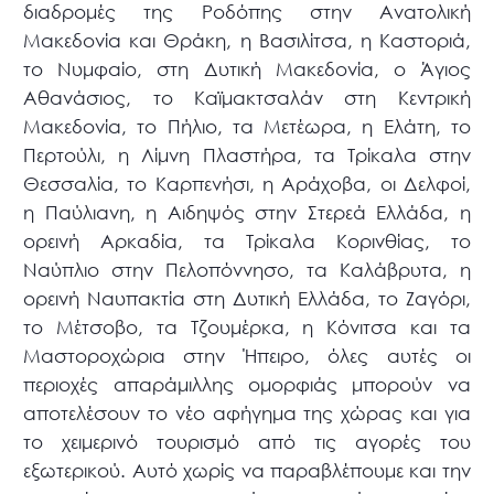
διαδρομές της Ροδόπης στην Ανατολική
Μακεδονία και Θράκη, η Βασιλίτσα, η Καστοριά,
το Νυμφαίο, στη Δυτική Μακεδονία, ο Άγιος
Αθανάσιος, το Καϊμακτσαλάν στη Κεντρική
Μακεδονία, το Πήλιο, τα Μετέωρα, η Ελάτη, το
Περτούλι, η Λίμνη Πλαστήρα, τα Τρίκαλα στην
Θεσσαλία, το Καρπενήσι, η Αράχοβα, οι Δελφοί,
η Παύλιανη, η Αιδηψός στην Στερεά Ελλάδα, η
ορεινή Αρκαδία, τα Τρίκαλα Κορινθίας, το
Ναύπλιο στην Πελοπόννησο, τα Καλάβρυτα, η
ορεινή Ναυπακτία στη Δυτική Ελλάδα, το Ζαγόρι,
το Μέτσοβο, τα Τζουμέρκα, η Κόνιτσα και τα
Μαστοροχώρια στην Ήπειρο, όλες αυτές οι
περιοχές απαράμιλλης ομορφιάς μπορούν να
αποτελέσουν το νέο αφήγημα της χώρας και για
το χειμερινό τουρισμό από τις αγορές του
εξωτερικού. Αυτό χωρίς να παραβλέπουμε και την