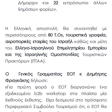
Δήμαρχοι και
22
εκπρόσωποι άλλων
δημόσιων φορέων.
Η Ελληνική αποστολή θα συναντηθεί με
περισσότερους από
80 T.Os, τουριστικά γραφεία,
αεροπορικές εταιρίες του Ισραήλ
καθώς και μέλη
του
Ελληνο-Ισραηλινού Επιμελητηρίου Εμπορίου
και της Ισραηλινής Ομοσπονδίας
Τουριστικών
Πρακτόρων (ΙΤΤΑΑ).
Ο Γενικός Γραμματέας ΕΟΤ κ Δημήτρης
Φραγκάκης
δήλωσε:
«Για πρώτη φορά ο ΕΟΤ διοργανώνει ένα
εξειδικευμένο b2b workshop στα πλαίσια μία
διεθνούς έκθεσης. Είχα δεσμευτεί στο πρόσφατο
Περιφερειακό Συμβούλιο Τουρισμού ότι, ο ΕΟΤ θα