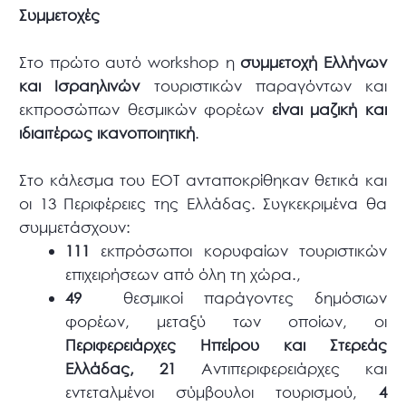
Συμμετοχές
Στο πρώτο αυτό workshop η
συμμετοχή Ελλήνων
και Ισραηλινών
τουριστικών παραγόντων και
εκπροσώπων θεσμικών φορέων
είναι μαζική και
ιδιαιτέρως ικανοποιητική
.
Στο κάλεσμα του ΕΟΤ ανταποκρίθηκαν θετικά και
οι 13 Περιφέρειες της Ελλάδας. Συγκεκριμένα θα
συμμετάσχουν:
111
εκπρόσωποι κορυφαίων τουριστικών
επιχειρήσεων από όλη τη χώρα.,
49
θεσμικοί παράγοντες δημόσιων
φορέων, μεταξύ των οποίων, οι
Περιφερειάρχες Ηπείρου και Στερεάς
Ελλάδας, 21
Αντιπεριφερειάρχες και
εντεταλμένοι σύμβουλοι τουρισμού,
4