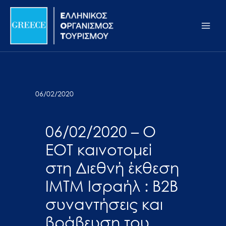
Μετάβαση
Σημείωση:
Main
στο
Αυτός
Men
περιεχόμενο
ο
ιστότοπος
περιλαμβάνει
ένα
σύστημα
06/02/2020
προσβασιμότητας.
06/02/2020 – Ο
ΕΟΤ καινοτομεί
στη Διεθνή έκθεση
ΙΜΤΜ Ισραήλ : Β2Β
συναντήσεις και
βράβευση του