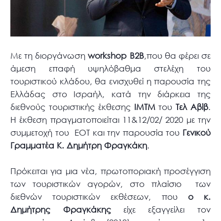
Με τη διοργάνωση
workshop B2B
,που θα φέρει σε
άμεση επαφή υψηλόβαθμα στελέχη του
τουριστικού κλάδου, θα ενισχυθεί η παρουσία της
Ελλάδας στο Ισραήλ, κατά την διάρκεια της
διεθνούς τουριστικής έκθεσης
ΙΜΤΜ
του
Τελ Αβίβ
.
Η έκθεση πραγματοποιείται 11&12/02/ 2020 με την
συμμετοχή του ΕΟΤ και την παρουσία του
Γενικού
Γραμματέα Κ. Δημήτρη Φραγκάκη
.
Πρόκειται για μια νέα, πρωτοποριακή προσέγγιση
των τουριστικών αγορών, στο πλαίσιο των
διεθνών τουριστικών εκθέσεων, που
ο κ.
Δημήτρης Φραγκάκης
είχε εξαγγείλει τον