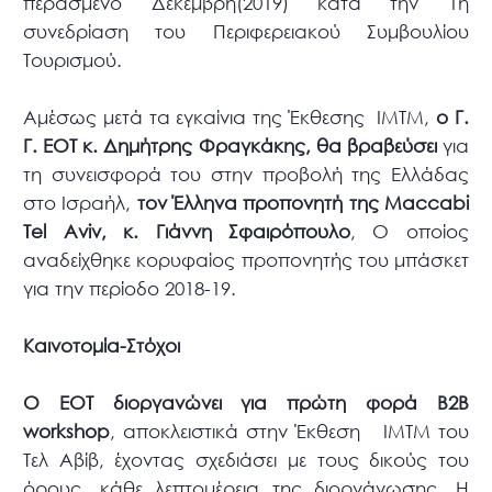
περασμένο Δεκέμβρη(2019) κατά την 1η
συνεδρίαση του Περιφερειακού Συμβουλίου
Τουρισμού.
Αμέσως μετά τα εγκαίνια της Έκθεσης ΙΜΤΜ,
ο Γ.
Γ. ΕΟΤ κ. Δημήτρης Φραγκάκης, θα βραβεύσει
για
τη συνεισφορά του στην προβολή της Ελλάδας
στο Ισραήλ,
τον Έλληνα προπονητή της Maccabi
Tel Aviv, κ. Γιάννη Σφαιρόπουλο
, Ο οποίος
αναδείχθηκε κορυφαίος προπονητής του μπάσκετ
για την περίοδο 2018-19.
Καινοτομία-Στόχοι
Ο ΕΟΤ διοργανώνει για πρώτη φορά Β2Β
workshop
, αποκλειστικά στην Έκθεση IMTM του
Τελ Αβίβ, έχοντας σχεδιάσει με τους δικούς του
όρους, κάθε λεπτομέρεια της διοργάνωσης. Η