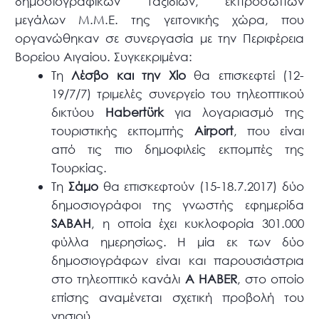
δημοσιογραφικών ταξιδιών, εκπροσώπων
μεγάλων Μ.Μ.Ε. της γειτονικής χώρα, που
οργανώθηκαν σε συνεργασία με την Περιφέρεια
Βορείου Αιγαίου. Συγκεκριμένα:
Τη
Λέσβο και την Χίο
θα επισκεφτεί (12-
19/7/7) τριμελές συνεργείο του τηλεοπτικού
δικτύου
Habertϋrk
για λογαριασμό της
τουριστικής εκπομπής
Airport
, που είναι
από τις πιο δημοφιλείς εκπομπές της
Τουρκίας.
Τη
Σάμο
θα επισκεφτούν (15-18.7.2017) δύο
δημοσιογράφοι της γνωστής εφημερίδα
SABAH
, η οποία έχει κυκλοφορία 301.000
φύλλα ημερησίως. Η μία εκ των δύο
δημοσιογράφων είναι και παρουσιάστρια
στο τηλεοπτικό κανάλι
A HABER
, στο οποίο
επίσης αναμένεται σχετική προβολή του
νησιού.