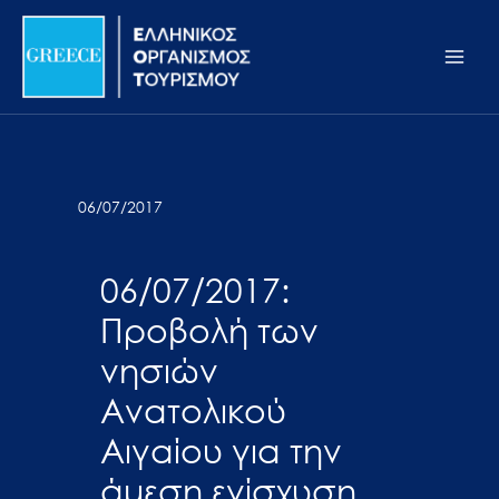
Μετάβαση
Σημείωση:
Main
στο
Αυτός
Men
περιεχόμενο
ο
ιστότοπος
περιλαμβάνει
ένα
σύστημα
06/07/2017
προσβασιμότητας.
06/07/2017:
Προβολή των
νησιών
Ανατολικού
Αιγαίου για την
άμεση ενίσχυση