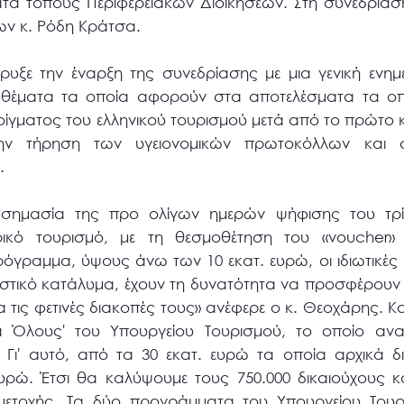
τά τόπους Περιφερειακών Διοικήσεων. Στη συνεδρίασ
ων κ. Ρόδη Κράτσα.
υξε την έναρξη της συνεδρίασης με μια γενική ενη
θέματα τα οποία αφορούν στα αποτελέσματα τα οπ
νοίγματος του ελληνικού τουρισμού μετά από το πρώτο 
ν τήρηση των υγειονομικών πρωτοκόλλων και σ
.
 σημασία της προ ολίγων ημερών ψήφισης του τρ
ικό τουρισμό, με τη θεσμοθέτηση του «voucher» γ
ρόγραμμα, ύψους άνω των 10 εκατ. ευρώ, οι ιδιωτικές ε
ιστικό κατάλυμα, έχουν τη δυνατότητα να προσφέρουν
 τις φετινές διακοπές τους» ανέφερε ο κ. Θεοχάρης. Κ
α Όλους' του Υπουργείου Τουρισμού, το οποίο ανα
 Γι' αυτό, από τα 30 εκατ. ευρώ τα οποία αρχικά δ
ευρώ. Έτσι θα καλύψουμε τους 750.000 δικαιούχους κ
μετοχής. Τα δύο προγράμματα του Υπουργείου Τουρ