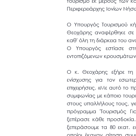
τουρισμό εκ μέρους των κα
Περιφερειάρχης Ιονίων Νήσ
Ο Υπουργός Τουρισμού κήρ
Θεοχάρης αναφέρθηκε σε 
καθ' όλη τη διάρκεια του α
Ο Υπουργός εστίασε στη
εντοπιζόμενων κρουσμάτων
Ο κ. Θεοχάρης εξήρε τη
ενίσχυσης για τον εσωτερ
επιχειρήσεις. «Με αυτό το π
συμφωνίας με κάποιο τουρ
στους υπαλλήλους τους, για
πρόγραμμα 'Τουρισμός Γι
ξεπέρασε κάθε προσδοκία.
ξεπεράσουμε τα 80 εκατ. 
οποίοι έκαναν αίτηση συμ