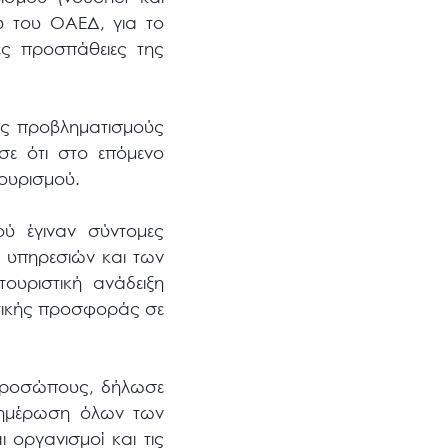
ύ του ΟΑΕΔ, για το
ές προσπάθειες της
υς προβληματισμούς
σε ότι στο επόμενο
τουρισμού.
ού έγιναν σύντομες
 υπηρεσιών και των
ουριστική ανάδειξη
τικής προσφοράς σε
κπροσώπους, δήλωσε
ενημέρωση όλων των
ι οργανισμοί και τις