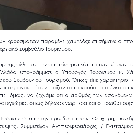
ων κρουσμάτων παραμένει χαμηλός» επισήμανε ο Υπο
ρειακό Συμβούλιο Τουρισμού.
ορσης αλλά και την αποτελεσματικότητα των μέτρων 
 Ελλάδα υπογράμμισε ο Υπουργός Τουρισμού κ. Χ
ιακού Συμβουλίου Τουρισμού. Όπως είπε χαρακτηριστ
αι σημαντικό ότι εντοπίζονται τα κρούσματα έγκαιρα και
έπει, όμως, να ξεχνάμε ότι ο αριθμός των εισαγόμεν
ίναι εγχώρια, όπως δήλωσε νωρίτερα και ο πρωθυπουρ
 Τουρισμού, υπό την προεδρία του κ. Θεοχάρη, συνεδρ
εψης. Συμμετείχαν Αντιπεριφερειάρχες / Εντεταλμέν