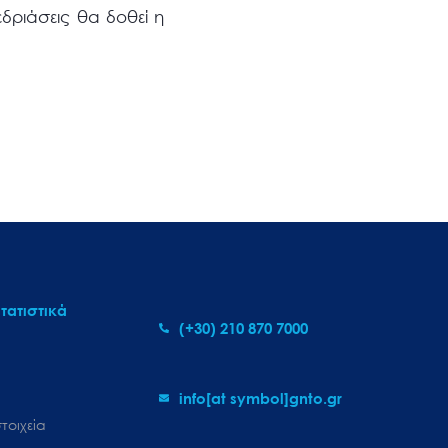
εδριάσεις θα δοθεί η
τατιστικά
(+30) 210 870 7000
info[at symbol]gnto.gr
τοιχεία