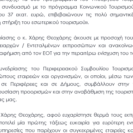
σε συνδυασμό με το πρόγραμμα Κοινωνικού Τουρισμο
ου 37 εκατ. ευρώ, επιβεβαιώνουν τις πολύ σημαντικ
η στήριξη του εσωτερικού τουρισμού».
εδρίασης ο κ. Χάρης Θεοχάρης άκουσε με προσοχή το
ρειαρχών / Εντεταλμένων εκπροσώπων και ανακοίνω
ιαφήμιση από τον ΕΟΤ για την περαιτέρω ενίσχυση του 
υνεδρίασης του Περιφερειακού Συμβουλίου Τουρισμ
πους εταιρειών και οργανισμών, οι οποίοι, μέσω των
σε Περιφέρειες και σε Δήμους, συμβάλλουν στην τ
ουσίαση προορισμών και στην αναβάθμιση της τουρισ
ας μας.
. Χάρης Θεοχάρης, αφού ευχαρίστησε θερμά τους ε
ποτελεί μία πρώτης τάξεως ευκαιρία για ευρύτερη 
 υπηρεσίες που παρέχουν οι συγκεκριμένες εταιρείες κα