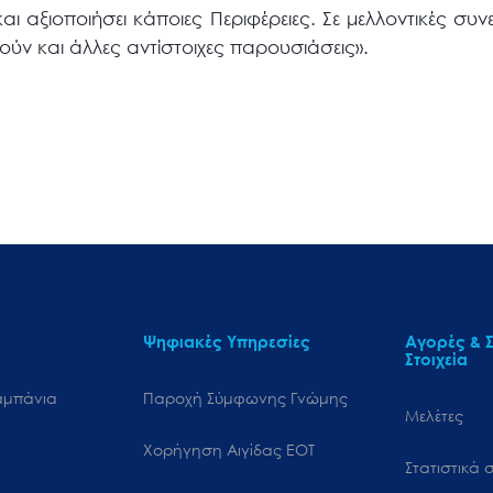
αι αξιοποιήσει κάποιες Περιφέρειες. Σε μελλοντικές συν
ύν και άλλες αντίστοιχες παρουσιάσεις».
Ψηφιακές Υπηρεσίες
Αγορές & Σ
Στοιχεία
αμπάνια
Παροχή Σύμφωνης Γνώμης
Μελέτες
Χορήγηση Αιγίδας ΕΟΤ
Στατιστικά σ