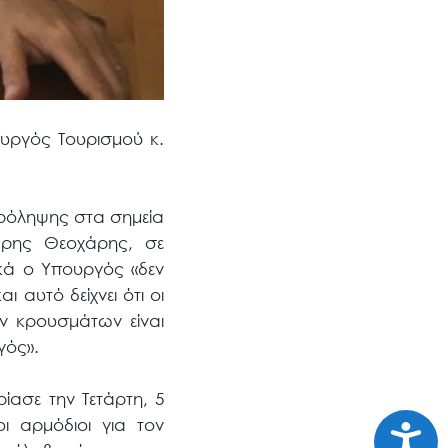
υργός Τουρισμού κ.
πρόληψης στα σημεία
άρης Θεοχάρης, σε
ικά ο Υπουργός «δεν
 αυτό δείχνει ότι οι
ων κρουσμάτων είναι
γός».
ίασε την Τετάρτη, 5
οι αρμόδιοι για τον
Προσι