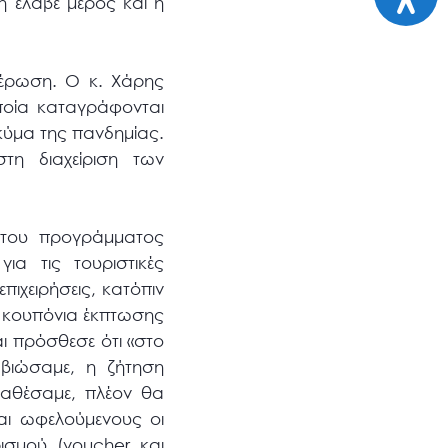
η έλαβε μέρος και η
μέρωση. Ο κ. Χάρης
οία καταγράφονται
κύμα της πανδημίας.
τη διαχείριση των
ίτου προγράμματος
ια τις τουριστικές
πιχειρήσεις, κατόπιν
 κουπόνια έκπτωσης
αι πρόσθεσε ότι «στο
βιώσαμε, η ζήτηση
ιαθέσαμε, πλέον θα
αι ωφελούμενους οι
ισμού (voucher και