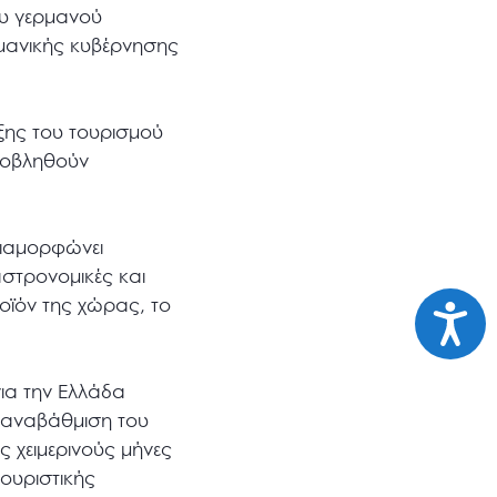
ου γερμανού
μανικής κυβέρνησης
ξης του τουρισμού
προβληθούν
διαμορφώνει
αστρονομικές και
οϊόν της χώρας, το
Προσι
ια την Ελλάδα
ν αναβάθμιση του
 χειμερινούς μήνες
τουριστικής