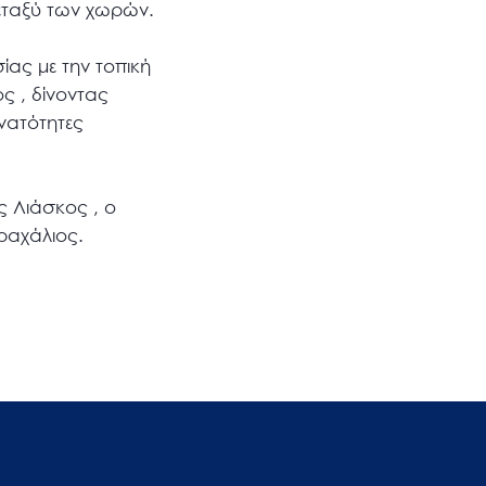
μεταξύ των χωρών.
ίας με την τοπική
ς , δίνοντας
υνατότητες
ς Λιάσκος , ο
ραχάλιος.