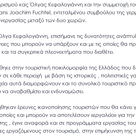
ρισμού κας Όλγας Κεφαλογιάννη και την συμμετοχή τ
ns Joachim Fuchtel, εντεταλμένου συμβούλου της γερ
υνεργασίας μεταξύ των δυο χωρών.
λγα Κεφαλογιάννη, επισήμανε τις δυνατότητες ανάπτυ
ργειες που μπορούν να υπάρξουν και με τις οποίες θα 
ς και τα συγκριτικά πλεονεκτήματα που διαθέτει.
ηκε στην τουριστική ποικιλομορφία της Ελλάδος που 
 σε κάθε περιοχή με βάση τις ιστορικές , πολιτιστικές γ
εία αυτά διαμορφώνουν και το συνολικό τουριστικό πρ
ι να αναβαθμίσει και ενδυναμώσει.
θηκαν έρευνες ικανοποίησης τουριστών που θα κάνει γ
 οποίες και μπορούν να αποτελέσουν «εργαλείο» για τη
σης , έγινε αναφορά και σε προγράμματα εργασίας τους
νες εργαζόμενους στον τουρισμό, στην επιμήκυνση της 