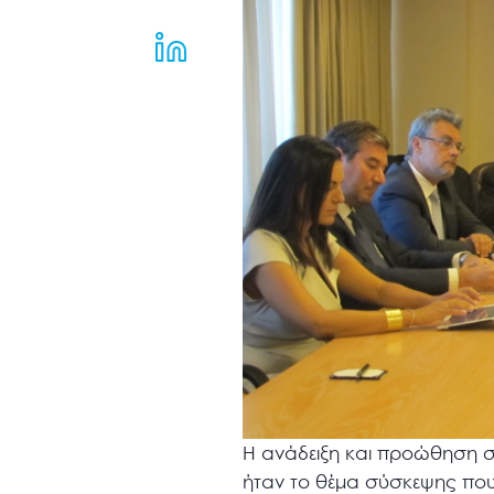
μενού
προσβασιμότητας.
Η ανάδειξη και προώθηση σ
ήταν το θέμα σύσκεψης που