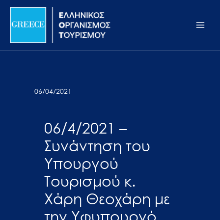
Μετάβαση
Σημείωση:
Main
στο
Αυτός
Men
περιεχόμενο
ο
ιστότοπος
περιλαμβάνει
ένα
σύστημα
06/04/2021
προσβασιμότητας.
06/4/2021 –
Συνάντηση του
Υπουργού
Τουρισμού κ.
Χάρη Θεοχάρη με
την Υφυπουργό