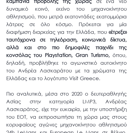
καμπάνια προβολής της χώρας
σε ένα νέο
δυναμικό κοινό, εκείνο του μηχανοκίνητου
αθλητισμού, που μετρά εκατοντάδες εκατομμύρια
λάτρεις σε όλο κόσμο. Πρόκειται για μία
διαφήμιση διαρκείας για την Ελλάδα, που
«έτρεξε»
ταυτόχρονα σε τηλεόραση, κοινωνικά δίκτυα,
αλλά και στο πιο δημοφιλές παιχνίδι της
κονσόλας του
Playstation
,
Gran
Turismo
,
όπου,
δηλαδή, προβλήθηκε το αγωνιστικό αυτοκίνητο
του Ανδρέα Λασκαράτου με τα χρώματα της
Ελλάδας και το λογότυπο Visit Greece.
Πιο αναλυτικά, μέσα στο 2020 ο δευτεραθλητής
Ασίας στην κατηγορία LMP3, Ανδρέας
Λασκαράτος, είχε την ευκαιρία, με την υποστήριξη
του ΕΟΤ, να εκπροσωπήσει τη χώρα μας στους
κορυφαίους αγώνες μηχανοκίνητου αθλητισμού
24h LeMans και European Le Mans σε Βέλγιο,