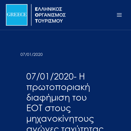
Μετάβαση
Σημείωση:
Main
στο
Αυτός
Men
περιεχόμενο
ο
ιστότοπος
περιλαμβάνει
ένα
σύστημα
07/01/2020
προσβασιμότητας.
07/01/2020- Η
πρωτοποριακή
διαφήμιση του
ΕΟΤ στους
μηχανοκίνητους
αγώνες ταχύτητας