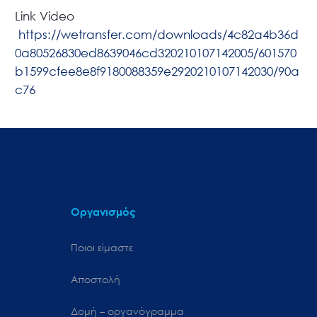
Link Video
https://wetransfer.com/downloads/4c82a4b36d
0a80526830ed8639046cd320210107142005/601570
b1599cfee8e8f9180088359e2920210107142030/90a
c76
Οργανισμός
Ποιοι είμαστε
Αποστολή
Δομή – οργανόγραμμα