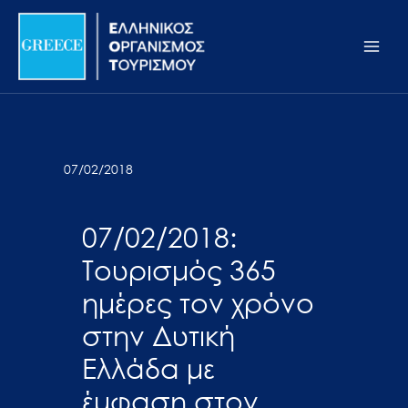
Μετάβαση
Σημείωση:
Main
στο
Αυτός
Men
περιεχόμενο
ο
ιστότοπος
περιλαμβάνει
ένα
σύστημα
07/02/2018
προσβασιμότητας.
07/02/2018:
Τουρισμός 365
ημέρες τον χρόνο
στην Δυτική
Ελλάδα με
έμφαση στον