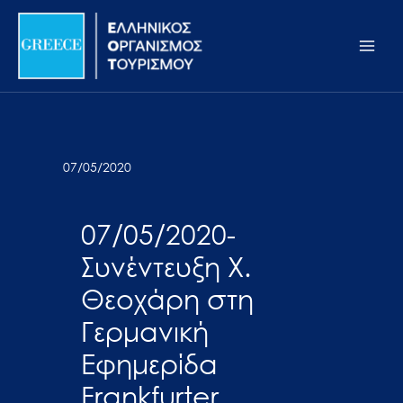
Μετάβαση
Σημείωση:
Main
στο
Αυτός
Men
περιεχόμενο
ο
ιστότοπος
περιλαμβάνει
ένα
σύστημα
07/05/2020
προσβασιμότητας.
07/05/2020-
Συνέντευξη Χ.
Θεοχάρη στη
Γερμανική
Εφημερίδα
Frankfurter