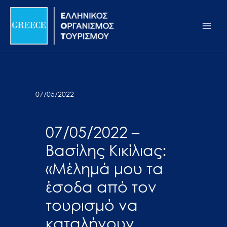
Μετάβαση
Σημείωση:
Main
στο
Αυτός
Men
περιεχόμενο
ο
ιστότοπος
περιλαμβάνει
ένα
σύστημα
07/05/2022
προσβασιμότητας.
07/05/2022 –
Βασίλης Κικίλιας:
«Μέλημά μου τα
έσοδα από τον
τουρισμό να
καταλήγουν