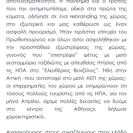
αποτελεσματικότητα. Η πανδημία και ο τρόπος
που την αντιμετωπίσαμε, ειδικά στα πρώτα της
κύματα, οδήγησε σε ένα rebranding της χώρας
στο εξωτερικό και μας καθιέρωσε ως έναν
ασφαλή προορισμό. Ήταν τεράστια επιτυχία του
Πρωθυπουργού και όλων όσοι ασχολήθηκαν με
την προσπάθεια εξωστρέφειας της χώρας,
γεγονός που “επιστρέφει” φέτος με μισό
εκατομμύριο ταξιδιώτες με απευθείας πτήσεις από
τις ΗΠΑ στο “Ελευθέριος Βενιζέλος”. Ήδη στην
Αττική -που αντιστοιχεί στο μισό ΑΕΠ της χώρας-
οι επιχειρηματίες του χώρου με ενημερώνουν ότι
τόσους πολλούς τουρίστες από τις ΗΠΑ, για τον
μήνα Απρίλιο, είχαμε πολλές δεκαετίες να δούμε
στο κέντρο της Αθήνας», δήλωσε
χαρακτηριστικά.
Αναφερόμενος στους εργαζόμενους στον κλάδο