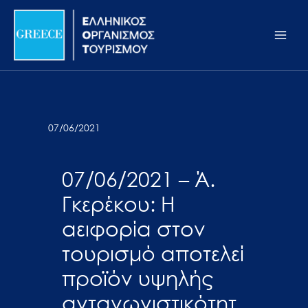
Μετάβαση
Σημείωση:
Main
στο
Αυτός
Men
περιεχόμενο
ο
ιστότοπος
περιλαμβάνει
ένα
σύστημα
07/06/2021
προσβασιμότητας.
07/06/2021 – Ά.
Γκερέκου: Η
αειφορία στον
τουρισμό αποτελεί
προϊόν υψηλής
ανταγωνιστικότητ