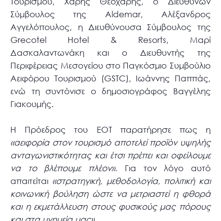
Τουρισμού, Χάρης Θεοχάρης, ο Διευθύνων
Σύμβουλος της Aldemar, Αλέξανδρος
Αγγελόπουλος, η Διευθύνουσα Σύμβουλος της
Grecotel Hotel & Resorts, Μαρί
Δασκαλαντωνάκη και ο Διευθυντής της
Περιφέρειας Μεσογείου στο Παγκόσμιο Συμβούλιο
Αειφόρου Τουρισμού (GSTC), Ιωάννης Παππάς,
ενώ τη συντόνισε ο δημοσιογράφος Βαγγέλης
Γιακουμής.
Η Πρόεδρος του ΕΟΤ παρατήρησε πως η
«αειφορία στον τουρισμό
αποτελεί προϊόν υψηλής
ανταγωνιστικότητας και έτσι πρέπει και οφείλουμε
να το βλέπουμε πλέον»
. Για τον λόγο αυτό
απαιτείται
«στρατηγική, μεθοδολογία, πολιτική και
κοινωνική βούληση ώστε να μετριαστεί η φθορά
και η εκμετάλλευση στους φυσικούς μας πόρους
και στα μνημεία μας»
.