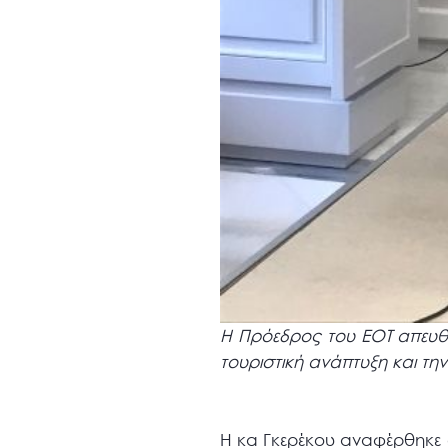
Η Πρόεδρος του ΕΟΤ απευθύ
τουριστική ανάπτυξη και τη
Η κα Γκερέκου αναφέρθηκε σ