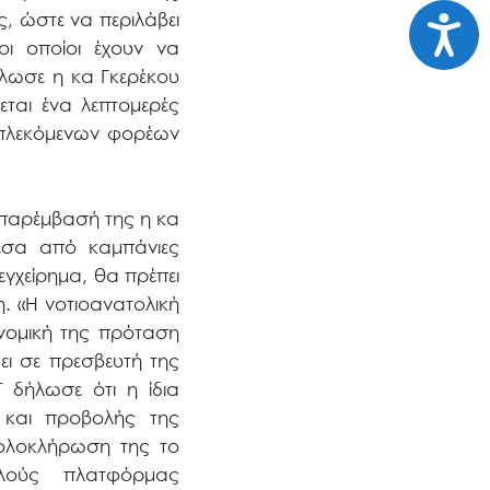
Προσι
ς, ώστε να περιλάβει
ι οποίοι έχουν να
ήλωσε η κα Γκερέκου
εται ένα λεπτομερές
μπλεκόμενων φορέων
 παρέμβασή της η κα
μέσα από καμπάνιες
γχείρημα, θα πρέπει
. «Η νοτιοανατολική
ονομική της πρόταση
ει σε πρεσβευτή της
 δήλωσε ότι η ίδια
 και προβολής της
ολοκλήρωση της το
λούς πλατφόρμας