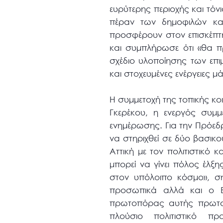
ευρύτερης περιοχής και τόνι
πέραν των δημοφιλών και
προσφέρουν στον επισκέπτη
και συμπλήρωσε ότι «θα πρ
σχέδιο υλοποίησης των ε
και στοχευμένες ενέργειες μ
Η συμμετοχή της τοπικής κο
Γκερέκου, η ενεργός συμ
ενημέρωσης. Για την Πρόεδ
να στηριχθεί σε δύο βασικο
Αττική με τον πολιτιστικό
μπορεί να γίνει πόλος έλξη
στον υπόλοιπο κόσμο», ση
προσωπικά αλλά και ο Ε
πρωτοπόρας αυτής πρωτοβ
πλούσιο πολιτιστικό 