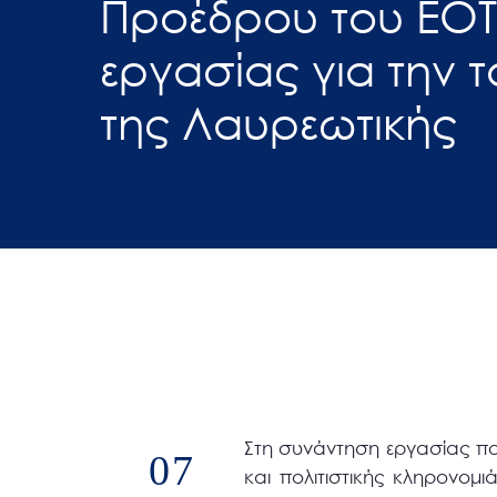
Προέδρου του ΕΟΤ
άτομα
εργασίας για την 
με
προβλήματα
της Λαυρεωτικής
όρασης
που
χρησιμοποιούν
πρόγραμμα
ανάγνωσης
οθόνης
Πατήστε
Control-
F10
για
να
ανοίξετε
Στη συνάντηση εργασίας πο
07
και πολιτιστικής κληρονομι
ένα