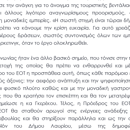
σε την ανάγκη για το άνοιγμα της τουριστικής βεντάλια
 άλλους λιγότερο αναγνωρίσιμους προορισμούς, ο
 μοναδικές εμπειρίες. «Η σωστή στιγμή είναι τώρα» δ
έπει να κάνουμε την κρίση ευκαιρία. Για αυτό χρειάζ
πιμέρους δράσεων, σωστός συντονισμός όλων των ε
άρκετινγκ, όταν το έργο ολοκληρωθεί».
ινωνίας ήταν ένα άλλο βασικό σημείο, που τόνισε στην
μετοχή της οποίας θα πρέπει να ενθαρρυνθεί και 
ρο του ΕΟΤ η προσπάθεια αυτή, όπως κάθε παρόμοιο ε
ύς άξονες: την αειφόρο ανάπτυξη και την ψηφιοποίηση
 και φυσικό πλούτο καθώς και με την μοναδική γαστρ
ς που θα κρατήσει τον επισκέπτη και θα τον μετατρέψ
μείωσε η κα Γκερέκου. Τέλος, η Πρόεδρος του ΕΟΤ
ΟΤ θα σταθούν αρωγοί στις ενέργειες ανάδειξης
ουλίας και θα στηρίξουν παράλληλα και ως την 
προϊόν του Δήμου Λαυρίου, μέσω της δημοφι