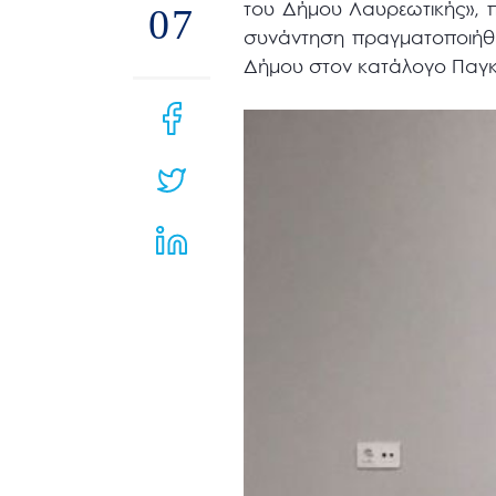
του Δήμου Λαυρεωτικής», π
μενού
07
συνάντηση πραγματοποιήθηκ
προσβασιμότητας.
Δήμου στον κατάλογο Παγκ