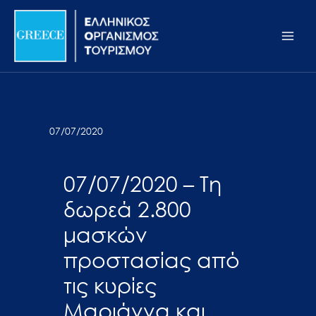
Μετάβαση
Σημείωση:
Main
στο
Αυτός
Men
περιεχόμενο
ο
ιστότοπος
περιλαμβάνει
ένα
σύστημα
07/07/2020
προσβασιμότητας.
07/07/2020 – Τη
δωρεά 2.800
μασκών
προστασίας από
τις κυρίες
Μαριάννα και