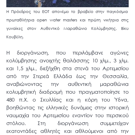
Η Πρόεδρος του ΕΟΤ απονέμει το βραβείο στην παγκόσμια
πρωταθλήτρια open water masters και πρώτη νικήτρια στις
γυναίκες στον Αυθεντικό Μαραθώνιο Κολύμβησης, Βίκυ
Κουβέλη.
Η διοργάνωση, που περιλάμβανε αγώνες
κολύμβησης ανοιχτής θαλάσσης 10 χλμ., 3 χλμ.
και 1,5 χλμ., διεξήχθη στα στενά του Αρτεμισίου
από την Στερεά Ελλάδα έως την Θεσσαλία,
αναβιώνοντας την αυθεντική μαραθώνια
κολυμβητική διαδρομή που πραγματοποίησε το
480 π.Χ. ο Σκυλλίας και η κόρη του Ύδνα,
βοηθώντας τις ελληνικές δυνάμεις στην ιστορική
ναυμαχία του Αρτεμισίου εναντίον του περσικού
στόλου. Στη διοργάνωση συμμετείχαν
εκατοντάδες αθλητές και αθλούμενοι από την