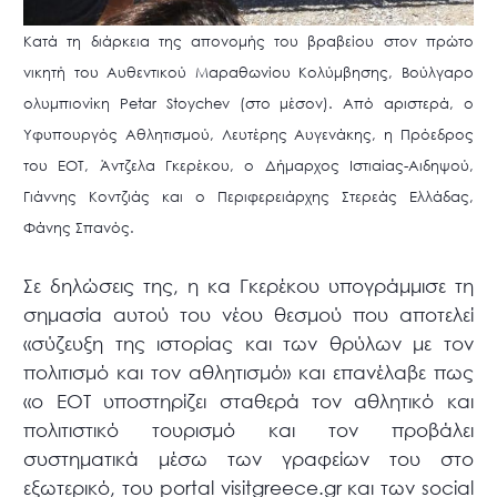
Κατά τη διάρκεια της απονομής του βραβείου στον πρώτο
νικητή του Αυθεντικού Μαραθωνίου Κολύμβησης, Βούλγαρο
ολυμπιονίκη Petar Stoychev (στο μέσον). Από αριστερά, ο
Υφυπουργός Αθλητισμού, Λευτέρης Αυγενάκης, η Πρόεδρος
του ΕΟΤ, Άντζελα Γκερέκου, ο Δήμαρχος Ιστιαίας-Αιδηψού,
Γιάννης Κοντζιάς και ο Περιφερειάρχης Στερεάς Ελλάδας,
Φάνης Σπανός.
Σε δηλώσεις της, η κα Γκερέκου υπογράμμισε τη
σημασία αυτού του νέου θεσμού που αποτελεί
«σύζευξη της ιστορίας και των θρύλων με τον
πολιτισμό και τον αθλητισμό» και επανέλαβε πως
«o ΕΟΤ υποστηρίζει σταθερά τον αθλητικό και
πολιτιστικό τουρισμό και τον προβάλει
συστηματικά μέσω των γραφείων του στο
εξωτερικό, του portal visitgreece.gr και των social