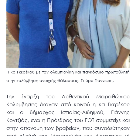
Η κα Γκερέκου με τον ολυμπιονίκη και παγκόσμιο πρωταθλητή
στην κολύμβηση ανοιχτής θάλασσας, Σπύρο Γιαννιώτη.
Την έναρξη του Αυθεντικού Μαραθώνιου
Κολύμβησης έκαναν από κοινού η κα Γκερέκου
και ο δήμαρχος Ιστιαίας-Αιδηψού, Γιάννης
Κοντζιάς, ενώ η Πρόεδρος του ΕΟΤ συμμετείχε και
στην απονομή των βραβείων, που συνοδεύτηκαν
από κλαδιά της Μαυροελιάς του Αρτεμισίου (ή