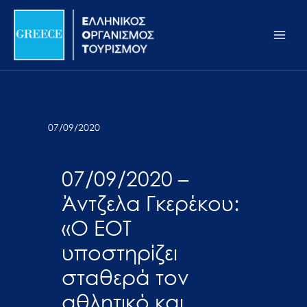
Μετάβαση
Σημείωση:
Main
στο
Αυτός
Men
περιεχόμενο
ο
ιστότοπος
περιλαμβάνει
ένα
σύστημα
07/09/2020
προσβασιμότητας.
07/09/2020 –
Άντζελα Γκερέκου:
«Ο ΕΟΤ
υποστηρίζει
σταθερά τον
αθλητικό και