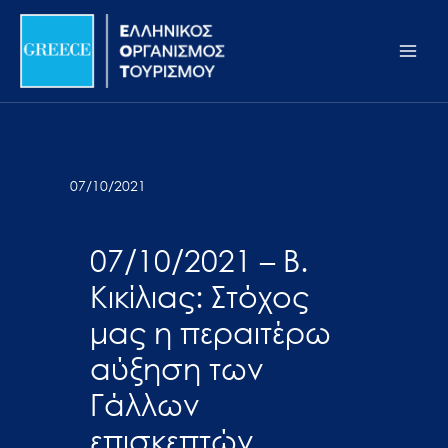
Μετάβαση
Σημείωση:
Main
στο
Αυτός
Men
περιεχόμενο
ο
ιστότοπος
περιλαμβάνει
ένα
σύστημα
07/10/2021
προσβασιμότητας.
07/10/2021 – Β.
Κικίλιας: Στόχος
μας η περαιτέρω
αύξηση των
Γάλλων
επισκεπτών