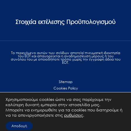
Στοιχεία εκτέλεσης Προϋπολογισμού
Το περιεχόμενο αυτών των σελίδων αποτελεί πvευματική ιδιοκτησία
του ΕΟΤ και απαγορεύεται η αναδημοσίευση μέρους ή του
συνόλου του με οποιοδήποτε τρόπο χωρίς την έγγραφη άδεια του
ΕΟΤ.
Sitemap
Cookies Policy
Personal Data Protection
Χρησιμοποιούμε cookies ώστε να σας παρέχουμε την
Terms of use
καλύτερη δυνατή εμπειρία στην ιστοσελίδα μας.
Επικοινωνία
Μπορείτε να ενημερωθείτε για τα cookies που διατηρούμε ή
να τα απενεργοποιήσετε στις
ρυθμίσεις
.
All Rights Reserved. GNTO © 2023
Αποδοχή