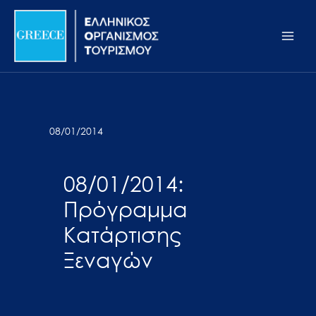
Μετάβαση
Σημείωση:
Main
στο
Αυτός
Men
περιεχόμενο
ο
ιστότοπος
περιλαμβάνει
ένα
σύστημα
08/01/2014
προσβασιμότητας.
08/01/2014:
Πρόγραμμα
Κατάρτισης
Ξεναγών