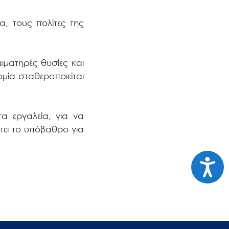
α, τους πολίτες της
ιματηρές θυσίες και
ία σταθεροποιείται
τα εργαλεία, για να
τει το υπόβαθρο για
Προσι