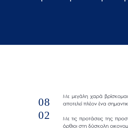
άτομα
με
προβλήματα
όρασης
που
χρησιμοποιούν
πρόγραμμα
ανάγνωσης
οθόνης
Πατήστε
Control-
F10
Με μεγάλη χαρά βρίσκομαι
08
για
αποτελεί πλέον ένα σημαντι
να
02
ανοίξετε
Με τις προτάσεις της προσ
ένα
όρθιοι στη δύσκολη οικονομ