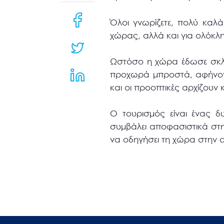
μενού
προσβασιμότητας.
Όλοι γνωρίζετε, πολύ καλά
χώρας, αλλά και για ολόκλη
Ωστόσο η χώρα έδωσε σκληρ
προχωρά μπροστά, αφήνοντ
και οι προοπτικές αρχίζουν 
Ο τουρισμός είναι ένας δυ
συμβάλει αποφασιστικά στη
να οδηγήσει τη χώρα στην α