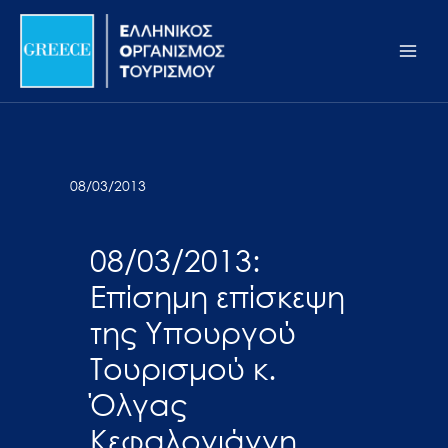
Μετάβαση
Σημείωση:
Main
στο
Αυτός
Men
περιεχόμενο
ο
ιστότοπος
περιλαμβάνει
ένα
σύστημα
08/03/2013
προσβασιμότητας.
08/03/2013:
Επίσημη επίσκεψη
της Υπουργού
Τουρισμού κ.
Όλγας
Κεφαλογιάννη