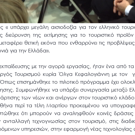
 υπάρχει μεγάλη αισιοδοξία για τον ελληνικό τουρι
ως διεύρυνση της εκτίμησης για το τουριστικό προϊ
εταφέρει θετική εικόνα που ενθαρρύνει τις προβλέψεις
ονιά για την Ελλάδα».
 εκπαίδευσης με την αγορά εργασίας, ήταν ένα από τ
ργός Τουρισμού κυρία Όλγα Κεφαλογιάννη με τον 
 Όπως επισημάνθηκε το πιλοτικό πρόγραμμα έχει ολοκ
ίησης. Συμφωνήθηκε να υπάρξει συνεργασία μεταξύ Ε
άρτισης των νέων και ανέργων στον τουριστικό κλάδο.
Αθήνα περί τα τέλη Μαρτίου προκειμένου να υπογραφε
στώθηκε ότι μπορούν να αναληφθούν κοινές δράσεις
ην ανταλλαγή τεχνογνωσίας στον τουρισμό, στις διαδ
όμενων υπηρεσιών, στην εφαρμογή νέας τεχνολογίας 