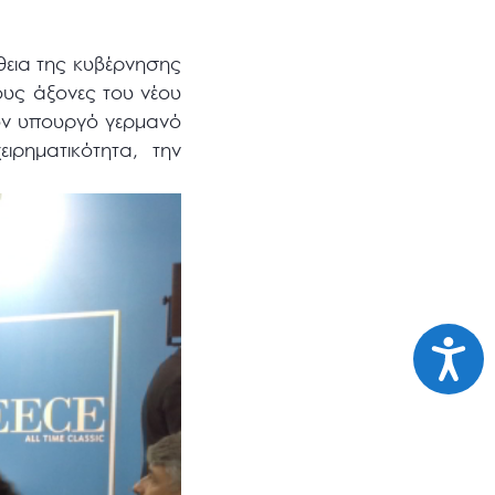
θεια της κυβέρνησης
ους άξονες του νέου
ον υπουργό γερμανό
ιρηματικότητα, την
Προσι