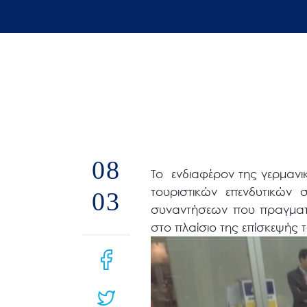
άτομα
με
προβλήματα
όρασης
που
χρησιμοποιούν
πρόγραμμα
ανάγνωσης
08
οθόνης
Το ενδιαφέρον της γερμανικ
Πατήστε
τουριστικών επενδυτικών 
03
Control-
συναντήσεων που πραγματ
F10
στο πλαίσιο της επίσκεψής τ
για
να
ανοίξετε
ένα