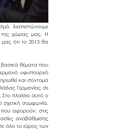
σμό, διαπιστώνουμε
όν της χώρας μας. Η
 μας ότι το 2013 θα
α βασικά θέματα που
γερμανό υφυπουργό
ληρωθεί και σύντομα
λλάδας Γερμανίας σε
 Στο πλαίσιο αυτό ο
ί σχετική συμφωνία.
 που αφορούν: στις
ικασίες αναβάθμισης
σε όλο το εύρος των