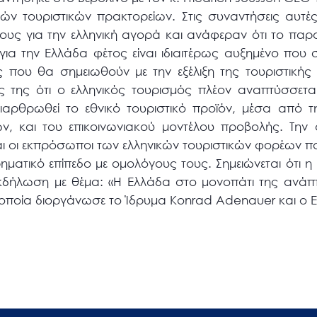
ν τουριστικών πρακτορείων. Στις συναντήσεις αυτές 
ους για την ελληνική αγορά και ανάφεραν ότι το παρ
ια την Ελλάδα φέτος είναι ιδιαιτέρως αυξημένο που σ
ις που θα σημειωθούν με την εξέλιξη της τουριστική
ς της ότι ο ελληνικός τουρισμός πλέον αναπτύσσετα
ιαρθρωθεί το εθνικό τουριστικό προϊόν, μέσα από 
ών, και του επικοινωνιακού μοντέλου προβολής. Την 
 οι εκπρόσωποι των ελληνικών τουριστικών φορέων π
ιρηματικό επίπεδο με ομολόγους τους. Σημειώνεται ότι 
εκδήλωση με θέμα: «Η Ελλάδα στο μονοπάτι της ανάπτ
ν οποία διοργάνωσε το Ίδρυμα Konrad Adenauer και ο 