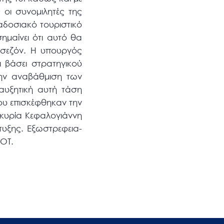
οι συνομιλητές της
αδοσιακό τουριστικό
ημαίνει ότι αυτό θα
ς σεζόν. Η υπουργός
ι βάσει στρατηγικού
την αναβάθμιση των
αυξητική αυτή τάση
ου επισκέφθηκαν την
η κυρία Κεφαλογιάννη
υξης. Εξωστρεφεια-
ΕΟΤ.