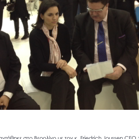
τήθηκε στο Βερολίνο με τον κ. Friedrich Joussen CEO 