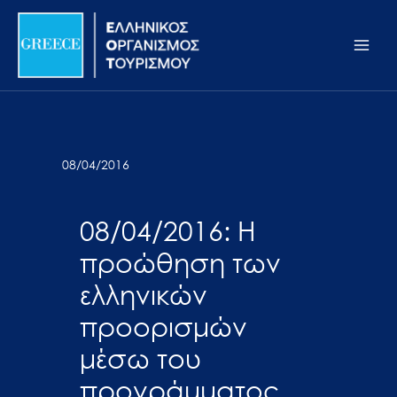
Μετάβαση
Σημείωση:
Main
στο
Αυτός
Men
περιεχόμενο
ο
ιστότοπος
περιλαμβάνει
ένα
σύστημα
08/04/2016
προσβασιμότητας.
08/04/2016: Η
προώθηση των
ελληνικών
προορισμών
μέσω του
προγράμματος