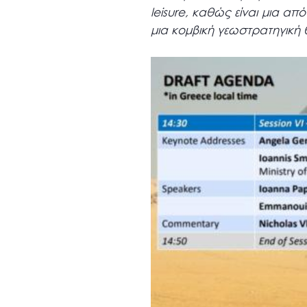
leisure, καθώς είναι μια α
μια κομβική γεωστρατηγική