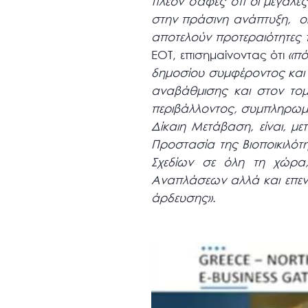
πλέον σαφές ότι οι μεγάλες
στην πράσινη ανάπτυξη, οι 
αποτελούν προτεραιότητες 
ΕΟΤ, επισημαίνοντας ότι
«πό
δημοσίου συμφέροντος και 
αναβάθμισης και στον τομ
περιβάλλοντος, συμπληρωματι
Δίκαιη Μετάβαση, είναι, μ
Προστασία της Βιοποικιλότ
Σχεδίων σε όλη τη χώρα
Αναπλάσεων αλλά και επενδ
άρδευσης»
.