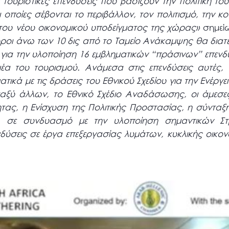
 τουριστικές επενδύσεις που βασίζουν την πολιτική το
οποίες σέβονται το περιβάλλον, τον πολιτισμό, την κ
του νέου οικονομικού υποδείγματος της χώρας»
σημεί
ροι άνω των 10 δις από το Ταμείο Ανάκαμψης θα διατε
για την υλοποίηση 16 εμβληματικών “πράσινων” επεν
έα του τουρισμού. Ανάμεσα στις επενδύσεις αυτές
κά με τις δράσεις του Εθνικού Σχεδίου για την Ενέργεια
εταξύ άλλων, το Εθνικό Σχέδιο Αναδάσωσης, οι άμεσες
ητας, η Ενίσχυση της Πολιτικής Προστασίας, η σύντα
, σε συνδυασμό με την υλοποίηση σημαντικών Στ
ύσεις σε έργα επεξεργασίας λυμάτων, κυκλικής οικον