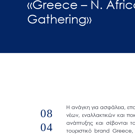
«Greece – N. Afric
άτομα
Gathering»
με
προβλήματα
όρασης
που
χρησιμοποιούν
πρόγραμμα
ανάγνωσης
οθόνης
Πατήστε
Control-
F10
για
Η ανάγκη για ασφάλεια, επα
08
να
νέων, εναλλακτικών και πο
ανοίξετε
ανάπτυξης και σέβονται τ
04
ένα
τουριστικό brand Greece,