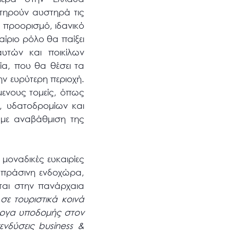
τηρούν αυστηρά τις
 προορισμό, ιδανικό
καίριο ρόλο θα παίξει
υτών και ποικίλων
ία, που θα θέσει τα
ν ευρύτερη περιοχή.
μενους τομείς, όπως
, υδατοδρομίων και
 με αναβάθμιση της
μοναδικές ευκαιρίες
ταπράσινη ενδοχώρα,
νται στην πανάρχαια
ε τουριστικά κοινά
 έργα υποδομής στον
ενδύσεις business &