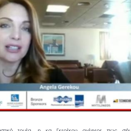
υριστικό τομέα, η κα Γκερέκου ανέφερε πως σ