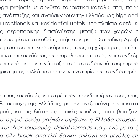
ga projects με σύνθετα τουριστικά καταλύματα, που 
 ανάπτυξης και αναδεικνύουν την Ελλάδα ως high end
 Fractionals και Residential Hotels. Στο πλαίσιο αυτό, 
ης αεροπορικής διασύνδεσης μεταξύ των χωρών α
αίτερα μέσω απευθείας πτήσεων με τη Σαουδική Αραβ
ση του τουριστικού ρεύματος προς τη χώρα μας από τη
αι και οι επενδύσεις σε συμπληρωματικούς και συνδεό
ουρισμού με την ανάπτυξη του καταδυτικού τουρισμού
ριοτήτων, αλλά και στην καινοτομία σε συνδυασμό
τους επενδυτές να στρέψουν το ενδιαφέρον τους στις 
ε περιοχή της Ελλάδας, με την ανεξερεύνητη και κα
ούς και τις διάσημες τοπικές κουζίνες, που βασίζο
α υψηλά ρεκόρ μαζικών αφίξεων, η Ελλάδα στοχεύει σ
και
silver
τουρισμός,
digital
nomads
κ.ά.), ενώ με τα
το
city
break
αποτελεί ιδανική επιλογή για μεγάλες επ