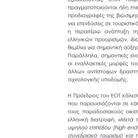
πραγματοποιούνται ήδη me
προδιαγραφές της βιώσιμης
για επενδύσεις σε τουριστικά
η περαιτέρω ανάπτυξη τ
ελληνικών προορισμών, ιδι
θεμέλια για σημαντική αύξη
Παράλληλα, σημαντικές είν
οι εναλλακτικές μορφές τ
άλλων αντίστοιχων δραστη
τεχνολογικής υποδομής.
Η Πρόεδρος του ΕΟΤ κάλεσε 
που παρουσιάζονται σε κάθ
τους παραδοσιακούς οικισμ
ελληνική διατροφή.
«Μετά τ
υψηλού επιπέδου (
high
end
συνεδριακό τουρισμό και 