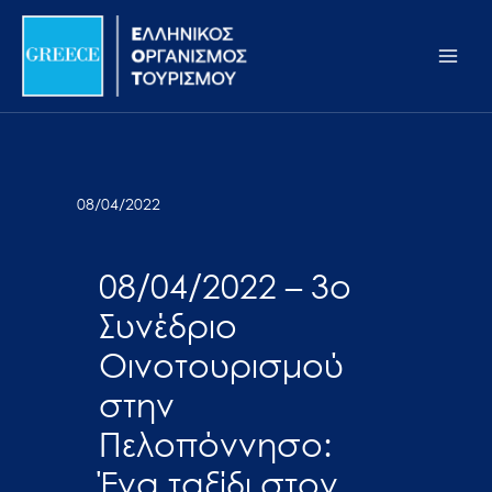
Μετάβαση
Σημείωση:
Main
στο
Αυτός
Men
περιεχόμενο
ο
ιστότοπος
περιλαμβάνει
ένα
σύστημα
08/04/2022
προσβασιμότητας.
08/04/2022 – 3ο
Συνέδριο
Οινοτουρισμού
στην
Πελοπόννησο:
Ένα ταξίδι στον