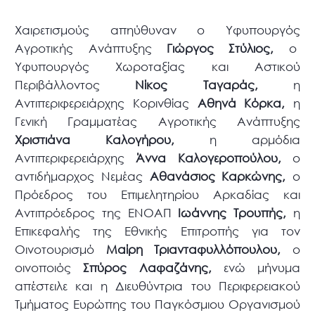
Χαιρετισμούς απηύθυναν ο Υφυπουργός
Αγροτικής Ανάπτυξης
Γιώργος Στύλιος,
ο
Υφυπουργός Χωροταξίας και Αστικού
Περιβάλλοντος
Νίκος Ταγαράς,
η
Αντιπεριφερειάρχης Κορινθίας
Αθηνά Κόρκα,
η
Γενική Γραμματέας Αγροτικής Ανάπτυξης
Χριστιάνα Καλογήρου,
η αρμόδια
Αντιπεριφερειάρχης
Άννα Καλογεροπούλου,
ο
αντιδήμαρχος Νεμέας
Αθανάσιος Καρκώνης,
ο
Πρόεδρος του Επιμελητηρίου Αρκαδίας και
Αντιπρόεδρος της ΕΝΟΑΠ
Ιωάννης Τρουπής,
η
Επικεφαλής της Εθνικής Επιτροπής για τον
Οινοτουρισμό
Μαίρη Τριανταφυλλόπουλου,
ο
οινοποιός
Σπύρος Λαφαζάνης,
ενώ μήνυμα
απέστειλε και η Διευθύντρια του Περιφερειακού
Τμήματος Ευρώπης του Παγκόσμιου Οργανισμού