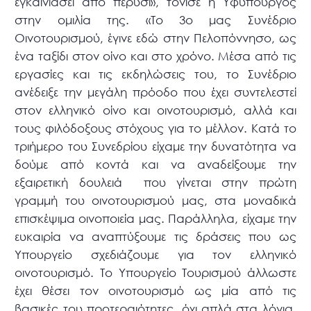
εγκαινιάσει από πέρυσι», τόνισε η Υφυπουργός
στην ομιλία της. «Το 3ο μας Συνέδριο
Οινοτουρισμού, έγινε εδώ στην Πελοπόννησο, ως
ένα ταξίδι στον οίνο και στο χρόνο. Μέσα από τις
εργασίες και τις εκδηλώσεις του, το Συνέδριο
ανέδειξε την μεγάλη πρόοδο που έχει συντελεστεί
στον ελληνικό οίνο και οινοτουρισμό, αλλά και
τους φιλόδοξους στόχους για το μέλλον. Κατά το
τριήμερο του Συνεδρίου είχαμε την δυνατότητα να
δούμε από κοντά και να αναδείξουμε την
εξαιρετική δουλειά που γίνεται στην πρώτη
γραμμή του οινοτουρισμού μας, στα μοναδικά
επισκέψιμα οινοποιεία μας. Παράλληλα, είχαμε την
ευκαιρία να αναπτύξουμε τις δράσεις που ως
Υπουργείο σχεδιάζουμε για τον ελληνικό
οινοτουρισμό. Το Υπουργείο Τουρισμού άλλωστε
έχει θέσει τον οινοτουρισμό ως μία από τις
βασικές του προτεραιότητες, όχι απλά στα λόγια,