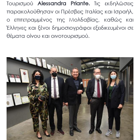
Τουρισμού
Alessandra Priante.
Τις εκδηλώσεις
παρακολούθησαν οι Πρέσβεις Ιταλίας και Ισραήλ,
ο επιτετραμμένος της Μολδαβίας, καθώς και
Έλληνες και ξένοι δημοσιογράφοι εξειδικευμένοι σε
θέματα οίνου και οινοτουρισμού.