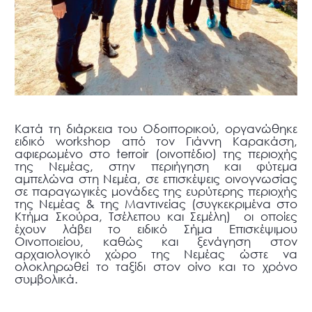
Κατά τη διάρκεια του Οδοιπορικού, οργανώθηκε
ειδικό workshop από τον Γιάννη Καρακάση,
αφιερωμένο στο terroir (οινοπέδιο) της περιοχής
της Νεμέας, στην περιήγηση και φύτεμα
αμπελώνα στη Νεμέα, σε επισκέψεις οινογνωσίας
σε παραγωγικές μονάδες της ευρύτερης περιοχής
της Νεμέας & της Μαντινείας (συγκεκριμένα στο
Κτήμα Σκούρα, Τσέλεπου και Σεμέλη) οι οποίες
έχουν λάβει το ειδικό Σήμα Επισκέψιμου
Οινοποιείου, καθώς και ξενάγηση στον
αρχαιολογικό χώρο της Νεμέας ώστε να
ολοκληρωθεί το ταξίδι στον οίνο και το χρόνο
συμβολικά.