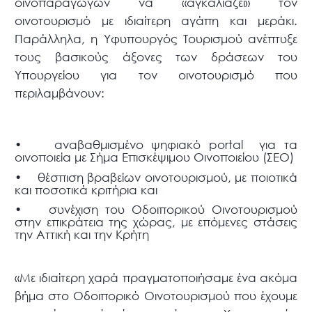
οινοπαραγωγών να «αγκαλιάζει» τον
οινοτουρισμό με ιδιαίτερη αγάπη και μεράκι.
Παράλληλα, η Υφυπουργός Τουρισμού ανέπτυξε
τους βασικούς άξονες των δράσεων του
Υπουργείου για τον οινοτουρισμό που
περιλαμβάνουν:
• αναβαθμισμένο ψηφιακό portal για τα
οινοποιεία με Σήμα Επισκέψιμου Οινοποιείου (ΣΕΟ)
• θέσπιση βραβείων οινοτουρισμού, με ποιοτικά
και ποσοτικά κριτήρια και
• συνέχιση του Οδοιπορικού Οινοτουρισμού
στην επικράτεια της χώρας, με επόμενες στάσεις
την Αττική και την Κρήτη
«Με ιδιαίτερη χαρά πραγματοποιήσαμε ένα ακόμα
βήμα στο Οδοιπορικό Οινοτουρισμού που έχουμε