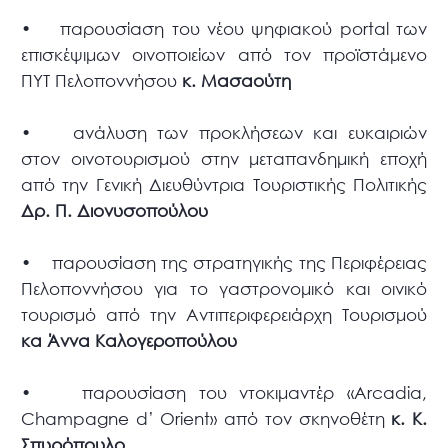
• παρουσίαση του νέου ψηφιακού portal των
επισκέψιμων οινοποιείων από τον προϊστάμενο
ΠΥΤ Πελοποννήσου
κ. Μασαούτη
• ανάλυση των προκλήσεων και ευκαιριών
στον οινοτουρισμού στην μεταπανδημική εποχή
από την Γενική Διευθύντρια Τουριστικής Πολιτικής
Δρ. Π. Διονυσοπούλου
• παρουσίαση της στρατηγικής της Περιφέρειας
Πελοποννήσου για το γαστρονομικό και οινικό
τουρισμό από την Αντιπεριφερειάρχη Τουρισμού
κα Άννα Καλογεροπούλου
• παρουσίαση του ντοκιμαντέρ «Arcadia,
Champagne d’ Orient» από τον σκηνοθέτη
κ. Κ.
Σπυρόπουλο