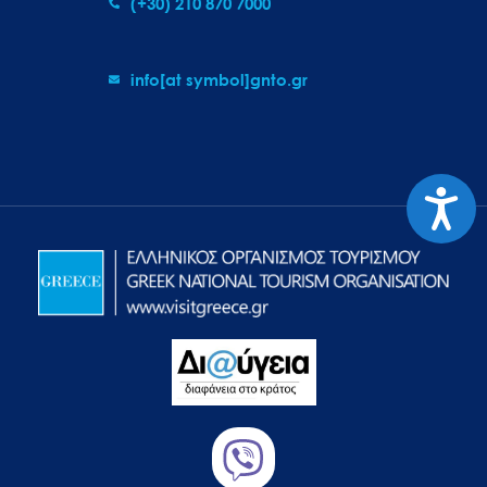
(+30) 210 870 7000
info[at symbol]gnto.gr
Προσιτ