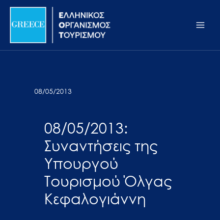
Μετάβαση
Σημείωση:
Main
στο
Αυτός
Men
περιεχόμενο
ο
ιστότοπος
περιλαμβάνει
ένα
σύστημα
08/05/2013
προσβασιμότητας.
08/05/2013:
Συναντήσεις της
Υπουργού
Τουρισμού Όλγας
Κεφαλογιάννη