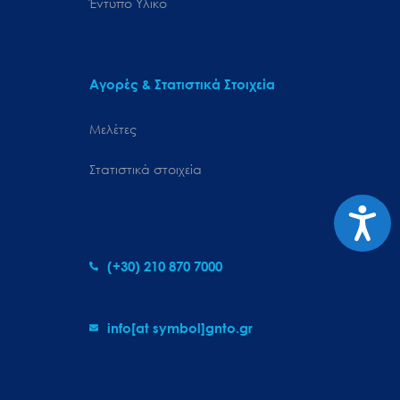
Έντυπο Υλικό
Αγορές & Στατιστικά Στοιχεία
Μελέτες
Στατιστικά στοιχεία
Προσιτ
(+30) 210 870 7000
info[at symbol]gnto.gr