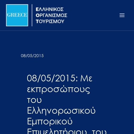
Μετάβαση
Σημείωση:
Main
στο
Αυτός
Men
περιεχόμενο
ο
ιστότοπος
περιλαμβάνει
ένα
σύστημα
08/05/2015
προσβασιμότητας.
08/05/2015: Με
εκπροσώπους
του
Ελληνορωσικού
Εμπορικού
Επιμελητήριου, του