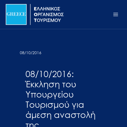
Μετάβαση
Σημείωση:
Main
στο
Αυτός
Men
περιεχόμενο
ο
ιστότοπος
περιλαμβάνει
ένα
σύστημα
08/10/2016
προσβασιμότητας.
08/10/2016:
Έκκληση του
Υπουργείου
Τουρισμού για
άμεση αναστολή
της