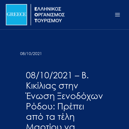
Μετάβαση
Σημείωση:
Main
στο
Αυτός
Men
περιεχόμενο
ο
ιστότοπος
περιλαμβάνει
ένα
σύστημα
08/10/2021
προσβασιμότητας.
08/10/2021 – Β.
Κικίλιας στην
Ένωση Ξενοδόχων
Ρόδου: Πρέπει
από τα τέλη
Μαρτίου να