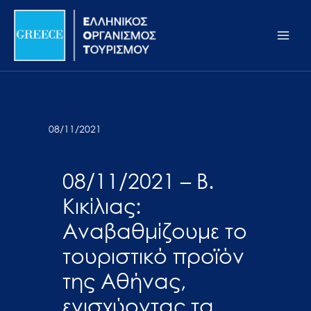
Μετάβαση
Σημείωση:
Main
στο
Αυτός
Men
περιεχόμενο
ο
ιστότοπος
περιλαμβάνει
ένα
σύστημα
08/11/2021
προσβασιμότητας.
08/11/2021 – Β.
Κικίλιας:
Αναβαθμίζουμε το
τουριστικό προϊόν
της Αθήνας,
ενισχύοντας τα