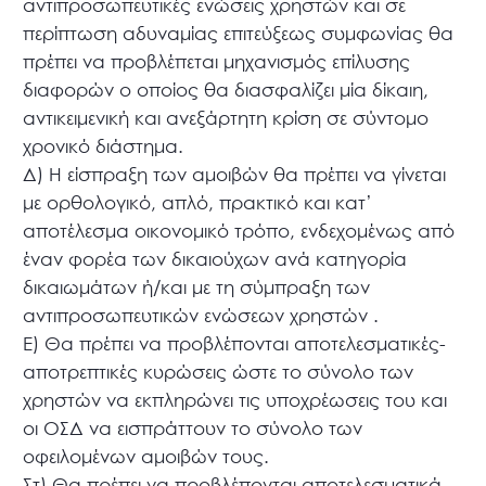
αντιπροσωπευτικές ενώσεις χρηστών και σε
περίπτωση αδυναμίας επιτεύξεως συμφωνίας θα
πρέπει να προβλέπεται μηχανισμός επίλυσης
διαφορών ο οποίος θα διασφαλίζει μία δίκαιη,
αντικειμενική και ανεξάρτητη κρίση σε σύντομο
χρονικό διάστημα.
Δ) Η είσπραξη των αμοιβών θα πρέπει να γίνεται
με ορθολογικό, απλό, πρακτικό και κατ’
αποτέλεσμα οικονομικό τρόπο, ενδεχομένως από
έναν φορέα των δικαιούχων ανά κατηγορία
δικαιωμάτων ή/και με τη σύμπραξη των
αντιπροσωπευτικών ενώσεων χρηστών .
Ε) Θα πρέπει να προβλέπονται αποτελεσματικές-
αποτρεπτικές κυρώσεις ώστε το σύνολο των
χρηστών να εκπληρώνει τις υποχρέωσεις του και
οι ΟΣΔ να εισπράττουν το σύνολο των
οφειλομένων αμοιβών τους.
Στ) Θα πρέπει να προβλέπονται αποτελεσματικά