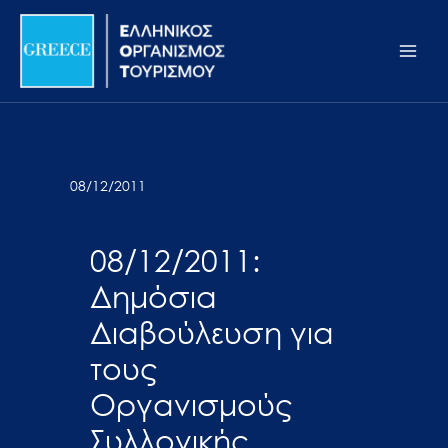
Μετάβαση
Σημείωση:
Main
στο
Αυτός
Men
περιεχόμενο
ο
ιστότοπος
περιλαμβάνει
ένα
σύστημα
08/12/2011
προσβασιμότητας.
08/12/2011:
Δημόσια
Διαβούλευση για
τους
Οργανισμούς
Συλλογικής