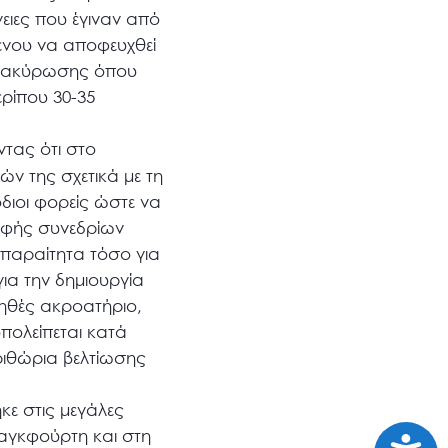
ειες που έγιναν από
μένου να αποφευχθεί
μα ακύρωσης όπου
ερίπου 30-35
τας ότι στο
ν της σχετικά με τη
διοι φορείς ώστε να
αφής συνεδρίων
απαραίτητα τόσο για
ια την δημιουργία
ηθές ακροατήριο,
πολείπεται κατά
ριθώρια βελτίωσης
κε στις μεγάλες
αγκφούρτη και στη
Προσι