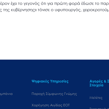
φέρον έχει το γεγονός ότι για πρώτη φορά έδωσε το πα
ος της κυβέρνησης» τόνισε ο υφυπουργός, χειροκροτού
Ψηφιακές Υπηρεσίες
Αγορές & Σ
Στοιχεία
αμπάνια
Παροχή Σύμφωνης Γνώμης
Μελέτες
Χορήγηση Αιγίδας ΕΟΤ
Στατιστικά σ