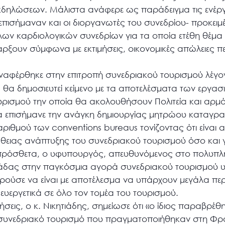
εκδηλώσεων. Μάλιστα ανάφερε ως παράδειγμα τις ενέργ
επισήμαναν και οι διοργανωτές του συνεδρίου- προκει
λων καρδιολογικών συνεδρίων για τα οποία ετέθη θέ
άρξουν σύμφωνα με εκτιμήσεις, οικονομικές απώλειες π
αφέρθηκε στην επιτροπή συνεδριακού τουρισμού λέγον
α δημοσιευτεί κείμενο με τα αποτελέσματα των εργασιώ
υρισμού την οποία θα ακολουθήσουν Πολιτεία και αρμό
α επισήμανε την ανάγκη δημιουργίας μητρώου καταγρ
ριθμού των conventions bureaus τονίζοντας ότι είναι 
θειας ανάπτυξης του συνεδριακού τουρισμού όσο και γ
ιπρόσθετα, ο υφυπουργός, απευθυνόμενος στο πολυπλ
Ελλάδας στην παγκόσμια αγορά συνεδριακού τουρισμού υ
ούσε να είναι με αποτέλεσμα να υπάρχουν μεγάλα πε
ευεργετικά σε όλο τον τομέα του τουρισμού.
εις, ο κ. Νικητιάδης, σημείωσε ότι «ο ίδιος παραβρέθη
ο συνεδριακό τουρισμό που πραγματοποιήθηκαν στη Φρ