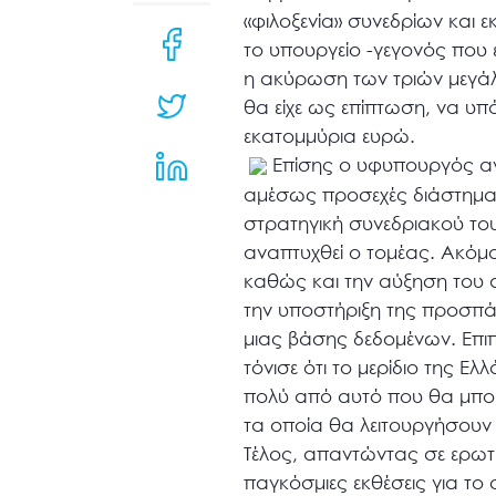
μενού
«φιλοξενία» συνεδρίων και 
προσβασιμότητας.
το υπουργείο -γεγονός που 
η ακύρωση των τριών μεγά
θα είχε ως επίπτωση, να υπ
εκατομμύρια ευρώ.
Επίσης ο υφυπουργός αν
αμέσως προσεχές διάστημα θ
στρατηγική συνεδριακού το
αναπτυχθεί ο τομέας. Ακόμ
καθώς και την αύξηση του α
την υποστήριξη της προσπά
μιας βάσης δεδομένων. Επ
τόνισε ότι το μερίδιο της 
πολύ από αυτό που θα μπορ
τα οποία θα λειτουργήσουν 
Τέλος, απαντώντας σε ερωτήσ
παγκόσμιες εκθέσεις για τ