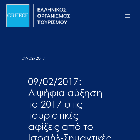
Μετάβαση
Σημείωση:
Main
στο
Αυτός
Men
περιεχόμενο
ο
ιστότοπος
περιλαμβάνει
ένα
σύστημα
09/02/2017
προσβασιμότητας.
09/02/2017:
Διψήφια αύξηση
το 2017 στις
τουριστικές
αφίξεις από το
Ισραήλ-Σημαντικές