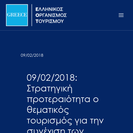
Μετάβαση
Σημείωση:
Main
στο
Αυτός
Men
περιεχόμενο
ο
ιστότοπος
περιλαμβάνει
ένα
σύστημα
09/02/2018
προσβασιμότητας.
09/02/2018:
Στρατηγική
προτεραιότητα ο
θεματικός
τουρισμός για την
συνέχιση των