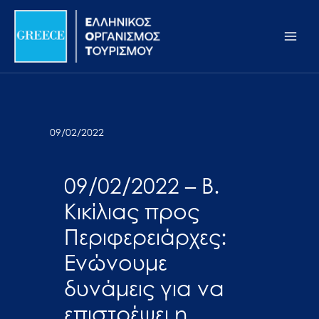
Μετάβαση
Σημείωση:
Main
στο
Αυτός
Men
περιεχόμενο
ο
ιστότοπος
περιλαμβάνει
ένα
σύστημα
09/02/2022
προσβασιμότητας.
09/02/2022 – Β.
Κικίλιας προς
Περιφερειάρχες:
Ενώνουμε
δυνάμεις για να
επιστρέψει η