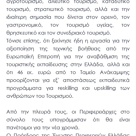
αγροτουρισμό, αλιευτικό τουρισμό, καταδυτικό
τουρισμό, στρατιωτικό τουρισμό, αλλά και την
ιδιαίτερη σημασία που δίνεται στον ορεινό, τον
γαστρονομικό, τον τουρισμό υγείας, τον
θρησκευτικό και τον συνεδριακό τουρισμό.
Τόνισε επίσης, ότι ξεκίνησε ήδη η εργασία για την
αξιοποίηση της τεχνικής βοήθειας από την
Ευρωπαϊκή Επιτροπή για την αναβάθμιση της
τουριστικής εκπαίδευσης στην Ελλάδα, αλλά και
ότι 46 εκ. ευρώ από το Ταμείο Ανάκαμψης
προορίζονται για εξ’ αποστάσεως εκπαιδευτικά
προγράμματα για reskilling και upskilling των
ανθρώπων του Τουρισμού.
Από την πλευρά τους, οι Περιφερειάρχες στο
σύνολο τους υπογράμμισαν ότι θα είναι
πανέτοιμοι για την νέα χρονιά.
Ο Πρόεδρος της Ένωσης Περιφερειών Ελλάδας