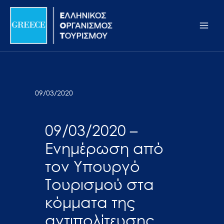
Μετάβαση
Σημείωση:
Main
στο
Αυτός
Men
περιεχόμενο
ο
ιστότοπος
περιλαμβάνει
ένα
σύστημα
09/03/2020
προσβασιμότητας.
09/03/2020 –
Ενημέρωση από
τον Υπουργό
Τουρισμού στα
κόμματα της
αντιπολίτευσης