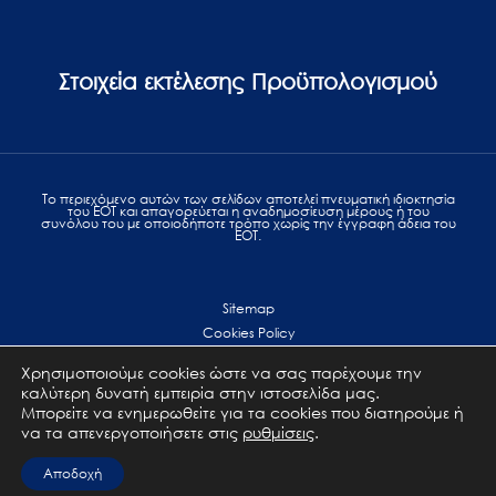
Στοιχεία εκτέλεσης Προϋπολογισμού
Το περιεχόμενο αυτών των σελίδων αποτελεί πvευματική ιδιοκτησία
του ΕΟΤ και απαγορεύεται η αναδημοσίευση μέρους ή του
συνόλου του με οποιοδήποτε τρόπο χωρίς την έγγραφη άδεια του
ΕΟΤ.
Sitemap
Cookies Policy
Personal Data Protection
Χρησιμοποιούμε cookies ώστε να σας παρέχουμε την
Terms of use
καλύτερη δυνατή εμπειρία στην ιστοσελίδα μας.
Επικοινωνία
Μπορείτε να ενημερωθείτε για τα cookies που διατηρούμε ή
να τα απενεργοποιήσετε στις
ρυθμίσεις
.
All Rights Reserved. GNTO © 2023
Αποδοχή