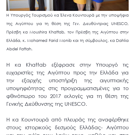
Η Υπουργός Τουρισμού κα Έλενα Κουντουρά με την υποψήφια
της Αιγύπτου για τη θέση της Γεν. Διευθύντριας UNESCO,
Πρέσβη κα Moushira Khattab, τον Πρέσβη της Αιγύπτου στην
Ελλάδα, κ. Mohamed Farid Monib και τη σύμβουλος, κα Dahlia
Abdel Fattah.
H κα Khattab εξέφρασε στην Υπουργό τις
ευχαριστίες της Αιγύπτου προς την Ελλάδα για
την εξαρχής υποστήριξη της αιγυπτιακής
υποψηφιότητας στις προγραμματισμένες για το
φθινόπωρο του 2017 εκλογές για τη θέση της
Γενικής Διεύθυνσης της UNESCO.
Η κα Κουντουρά από πλευράς της αναφέρθηκε
στους ιστορικούς δεσμούς Ελλάδας- Αιγύπτου