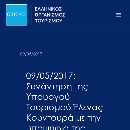
Μετάβαση
Σημείωση:
Main
στο
Αυτός
Men
περιεχόμενο
ο
ιστότοπος
περιλαμβάνει
ένα
σύστημα
09/05/2017
προσβασιμότητας.
09/05/2017:
Συνάντηση της
Υπουργού
Τουρισμού Έλενας
Κουντουρά με την
υποψήφια της