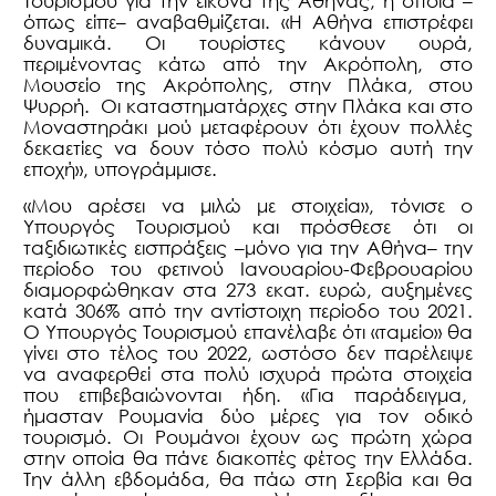
Τουρισμού για την εικόνα της Αθήνας, η οποία –
όπως είπε– αναβαθμίζεται. «Η Αθήνα επιστρέφει
δυναμικά. Οι τουρίστες κάνουν ουρά,
περιμένοντας κάτω από την Ακρόπολη, στο
Μουσείο της Ακρόπολης, στην Πλάκα, στου
Ψυρρή. Οι καταστηματάρχες στην Πλάκα και στο
Μοναστηράκι μού μεταφέρουν ότι έχουν πολλές
δεκαετίες να δουν τόσο πολύ κόσμο αυτή την
εποχή», υπογράμμισε.
«Μου αρέσει να μιλώ με στοιχεία», τόνισε ο
Υπουργός Τουρισμού και πρόσθεσε ότι οι
ταξιδιωτικές εισπράξεις –μόνο για την Αθήνα– την
περίοδο του φετινού Ιανουαρίου-Φεβρουαρίου
διαμορφώθηκαν στα 273 εκατ. ευρώ, αυξημένες
κατά 306% από την αντίστοιχη περίοδο του 2021.
Ο Υπουργός Τουρισμού επανέλαβε ότι «ταμείο» θα
γίνει στο τέλος του 2022, ωστόσο δεν παρέλειψε
να αναφερθεί στα πολύ ισχυρά πρώτα στοιχεία
που επιβεβαιώνονται ήδη. «Για παράδειγμα,
ήμασταν Ρουμανία δύο μέρες για τον οδικό
τουρισμό. Οι Ρουμάνοι έχουν ως πρώτη χώρα
στην οποία θα πάνε διακοπές φέτος την Ελλάδα.
Την άλλη εβδομάδα, θα πάω στη Σερβία και θα