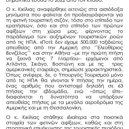
Ο κ. Κικίλιας αναφέρθηκε εκτενώς στα αισιόδοξα
μηνύματα που φαίνεται ότι προδιαγράφονται για
τη φετινή τουριστική σεζόν, τόσο στο επίπεδο των
κρατήσεων, όσο και στο επίπεδο των πρώτων
αφίξεων στη χώρα μας, φέρνοντας το
παράδειγμα των αυξημένων τουριστικών ροών
από τις ΗΠΑ. «Ποτέ δεν είχαμε 500.000 ταξιδιώτες
απευθείας από την Αμερική στο ‘’Ελευθέριος
Βενιζέλος’’ και στην Αθήνα –με την πρώτη πτήση
να ξεκινά στις 7 Μαρτίου– ερχόμενοι από
Ατλάντα, Σικάγο, Βοστώνη και με τις τρεις
αμερικανικές εταιρείες», σημείωσε χαρακτηριστικά.
Όπως ανέφερε, δε, ο Υπουργός Τουρισμού μόνο
από τις ΗΠΑ θα γίνονται 9 πτήσεις την ημέρα,
ένας αριθμός που αντιστοιχεί δηλαδή σε 63
πτήσεις την εβδομάδα, ενώ –όπως είπε–
διαφαίνεται η δυνατότητα να υπάρξουν
απευθείας πτήσεις με τα μεγάλα αεροδρόμια της
Αμερικής και με τη Θεσσαλονίκη.
Ο κ. Κικίλιας στάθηκε ιδιαίτερα στα ποιοτικά
στοιχεία των φετινών αφίξεων, καθώς και στη
στρατηγική επιμήκυνσης της τουριστικής περιόδου