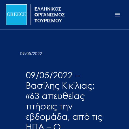
Μετάβαση
Σημείωση:
Main
στο
Αυτός
Men
περιεχόμενο
ο
ιστότοπος
περιλαμβάνει
ένα
σύστημα
09/05/2022
προσβασιμότητας.
09/05/2022 –
Βασίλης Κικίλιας:
«63 απευθείας
πτήσεις την
εβδομάδα, από τις
ΗΠΑ – Ο