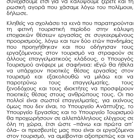
συνεχίσουμε έτσι για να καλύψουμε ξέρετε και τη
ρωσική αγορά που χάσαμε λόγω του πολέμου
»,
δήλωσε.
Κληθείς να σχολιάσει τα κενά που παρατηρούνται
τη φετινή τουριστική περίοδο στην κάλυψη
εποχιακών θέσεων εργασίας σε συγκεκριμένους
προορισμούς, λόγω και των δύο ετών πανδημίας
που προηγήθηκαν και που οδήγησαν τους
εργαζόμενους στον τουρισμό να στραφούν σε
άλλους επαγγελματικούς κλάδους, ο Υπουργός
Τουρισμού ανέφερε με σαφήνεια: «Εγώ θα ήθελα
να υπάρχουν ποιοτικές θέσεις εργασίας στον
τουρισμό και εξακολουθώ να μιλάω και να
παροτρύνω τους επαγγελματίες, τους
ξενοδόχους και τους ιδιοκτήτες να προσφέρουν
ποιοτικές θέσεις στους ανθρώπους τους. Οι πιο
πολλοί είναι σωστοί επαγγελματίες, για εκείνους
όμως που δεν είναι, το Υπουργείο Ανάπτυξης, το
Υπουργείο Εργασίας και το Υπουργείο Τουρισμού
θα προχωρήσουν σε αλλεπάλληλους ελέγχους σε
όλη τη χώρα, έτσι ώστε –πάνω και πρώτα απ’
όλα– οι πρεσβευτές μας που είναι οι εργαζόμενοι
στον τουρισμό, να αμείβονται αξιοπρεπώς και να