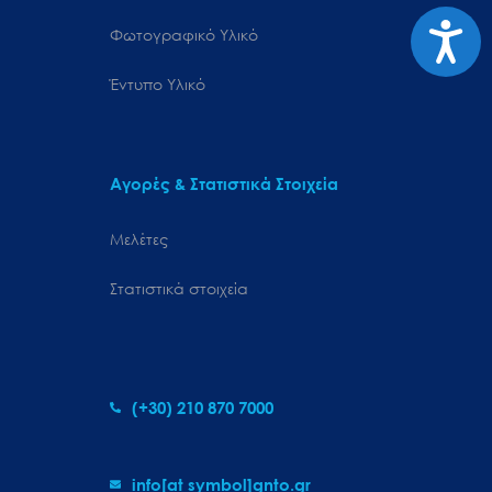
Προσιτ
Φωτογραφικό Υλικό
Έντυπο Υλικό
Αγορές & Στατιστικά Στοιχεία
Μελέτες
Στατιστικά στοιχεία
(+30) 210 870 7000
info[at symbol]gnto.gr