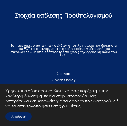
Στοιχεία εκτέλεσης Προϋπολογισμού
Το περιεχόμενο αυτών των σελίδων αποτελεί πvευματική ιδιοκτησία
του ΕΟΤ και απαγορεύεται η αναδημοσίευση μέρους ή του
συνόλου του με οποιοδήποτε τρόπο χωρίς την έγγραφη άδεια του
ΕΟΤ.
Sitemap
Cookies Policy
Personal Data Protection
Χρησιμοποιούμε cookies ώστε να σας παρέχουμε την
Terms of use
καλύτερη δυνατή εμπειρία στην ιστοσελίδα μας.
Επικοινωνία
Μπορείτε να ενημερωθείτε για τα cookies που διατηρούμε ή
να τα απενεργοποιήσετε στις
ρυθμίσεις
.
All Rights Reserved. GNTO © 2023
Αποδοχή