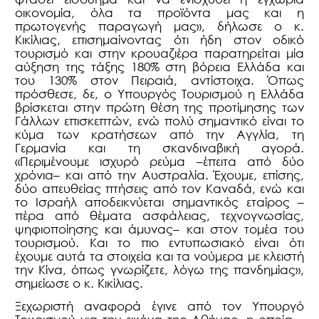
οικονομία, όλα τα προϊόντα μας και η
πρωτογενής παραγωγή μας», δήλωσε ο κ.
Κικίλιας, επισημαίνοντας ότι ήδη στον οδικό
τουρισμό και στην κρουαζιέρα παρατηρείται μία
αύξηση της τάξης 180% στη βόρεια Ελλάδα και
του 130% στον Πειραιά, αντίστοιχα. Όπως
πρόσθεσε, δε, ο Υπουργός Τουρισμού η Ελλάδα
βρίσκεται στην πρώτη θέση της προτίμησης των
Γάλλων επισκεπτών, ενώ πολύ σημαντικό είναι το
κύμα των κρατήσεων από την Αγγλία, τη
Γερμανία και τη σκανδιναβική αγορά.
«Περιμένουμε ισχυρό ρεύμα –έπειτα από δύο
χρόνια– και από την Αυστραλία. Έχουμε, επίσης,
δύο απευθείας πτήσεις από τον Καναδά, ενώ και
το Ισραήλ αποδεικνύεται σημαντικός εταίρος –
πέρα από θέματα ασφάλειας, τεχνογνωσίας,
ψηφιοποίησης και άμυνας– και στον τομέα του
τουρισμού. Και το πιο εντυπωσιακό είναι ότι
έχουμε αυτά τα στοιχεία και τα νούμερα με κλειστή
την Κίνα, όπως γνωρίζετε, λόγω της πανδημίας»,
σημείωσε ο κ. Κικίλιας.
Ξεχωριστή αναφορά έγινε από τον Υπουργό