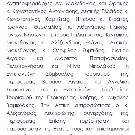
Αντιπεριφερειάρχες Αν. Μακεδονίας και Θράκης
κ. Κωνσταντίνος Αντωνιάδης, Δυτικής Ελλάδος κ.
Κωνσταντίνος Καρπέτας, Ηπείρου κ. Στράτος
Ιωάννου, Θεσσαλίας, κ. Αθανάσιος Παιδής,
Ιονίων Νήσων κ. Σπύρος Γαλιατσάτος, Κεντρικής
Μακεδονίας κ. Αλέξανδρος Θάνος, Δυτικής
Μακεδονίας κ. Θεόφιλος Ζυμπίδης, Νοτίου
Αιγαίου κα Μαριέττα Παπαβασιλείου,
Πελοποννήσου κα Ντίνα Νικολάκου, η
Εντεταλμένη Σύμβουλος Τουρισμού της
Περιφέρειας Βορείου Αιγαίου, κα Αγγελική
Σαραντινού και ο Εντεταλμένος Σύμβουλος
Τουρισμού της Περιφέρειας Κρήτης κ. Μιχάλης
Βαμιεδάκης. Την Αττική εκπροσώπησε ο κ.
Αλέξανδρος Λευτεριώτης, συνεργάτης της
Περιφέρειας. Επίσης παρέστησαν και
παρουσίασαν τις θέσεις τους και επιστημονικοί