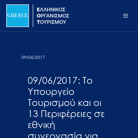
Μετάβαση
Σημείωση:
Main
στο
Αυτός
Men
περιεχόμενο
ο
ιστότοπος
περιλαμβάνει
ένα
σύστημα
09/06/2017
προσβασιμότητας.
09/06/2017: Το
Υπουργείο
Τουρισμού και οι
13 Περιφέρειες σε
εθνική
συνεργασία για