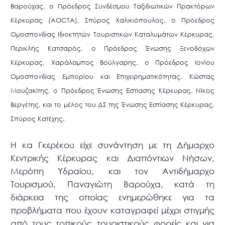
Βαρούχας, ο Πρόεδρος Συνδέσμου Ταξιδιωτικών Πρακτόρων
Κέρκυρας (ΑΟCTA), Σπύρος Χαλικιόπουλος, ο Πρόεδρος
Ομοσπονδίας Ιδιοκτητών Τουριστικών Καταλυμάτων Κέρκυρας,
Περικλής Κατσαρός, ο Πρόεδρος Ένωσης Ξενοδόχων
Κέρκυρας, Χαράλαμπος Βούλγαρης, ο Πρόεδρος Ιονίου
Ομοσπονδίας Εμπορίου και Επιχειρηματικότητας, Κώστας
Μουζακίτης, ο Πρόεδρος Ένωσης Εστίασης Κέρκυρας, Νίκος
Βεργέτης, και το μέλος του ΔΣ της Ένωσης Εστίασης Κέρκυρας,
Σπύρος Κατέχης.
Η κα Γκερέκου είχε συνάντηση με τη Δήμαρχο
Κεντρικής Κέρκυρας και Διαπόντιων Νήσων,
Μερόπη Υδραίου, και τον Αντιδήμαρχο
Τουρισμού, Παναγιώτη Βαρούχα, κατά τη
διάρκεια της οποίας ενημερώθηκε για τα
προβλήματα που έχουν καταγραφεί μέχρι στιγμής
από τους τοπικούς τουριστικούς φορείς και για