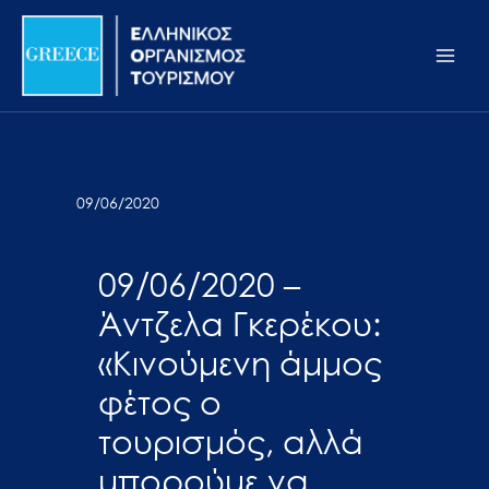
Μετάβαση
Σημείωση:
Main
στο
Αυτός
Men
περιεχόμενο
ο
ιστότοπος
περιλαμβάνει
ένα
σύστημα
09/06/2020
προσβασιμότητας.
09/06/2020 –
Άντζελα Γκερέκου:
«Κινούμενη άμμος
φέτος ο
τουρισμός, αλλά
μπορούμε να