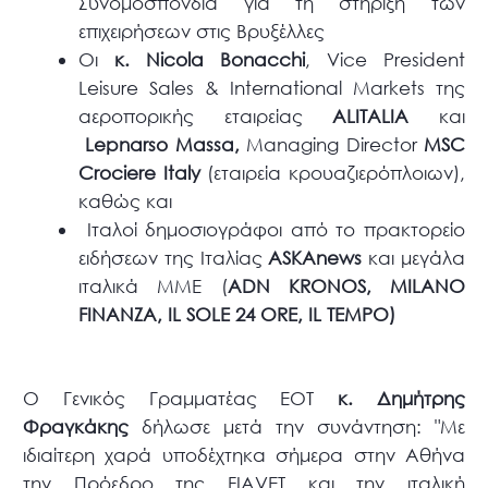
Συνομοσπονδία για τη στήριξη των
επιχειρήσεων στις Βρυξέλλες
Οι
κ.
Nicola
Bonacchi
, Vice President
Leisure Sales & International Markets της
αεροπορικής εταιρείας
ALITALIA
και
Lepnarso
Massa
,
Managing Director
MSC
Crociere
Italy
(εταιρεία κρουαζιερόπλοιων),
καθώς και
Ιταλοί δημοσιογράφοι από το πρακτορείο
ειδήσεων της Ιταλίας
ASKAnews
και μεγάλα
ιταλικά ΜΜΕ (
ADN
KRONOS
,
MILANO
FINANZA
,
IL
SOLE
24
ORE
,
IL
TEMPO
)
Ο Γενικός Γραμματέας ΕΟΤ
κ. Δημήτρης
Φραγκάκης
δήλωσε μετά την συνάντηση: "Με
ιδιαίτερη χαρά υποδέχτηκα σήμερα στην Αθήνα
την Πρόεδρο της FIAVET και την ιταλική