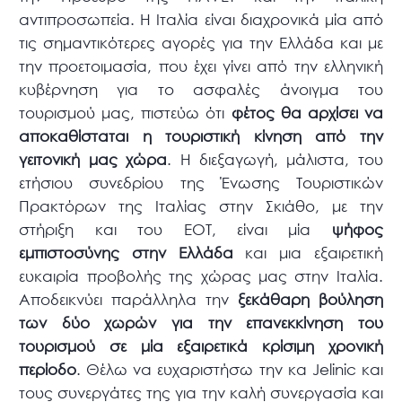
αντιπροσωπεία. Η Ιταλία είναι διαχρονικά μία από
τις σημαντικότερες αγορές για την Ελλάδα και με
την προετοιμασία, που έχει γίνει από την ελληνική
κυβέρνηση για το ασφαλές άνοιγμα του
τουρισμού μας, πιστεύω ότι
φέτος θα αρχίσει να
αποκαθίσταται η τουριστική κίνηση από την
γειτονική μας χώρα
. Η διεξαγωγή, μάλιστα, του
ετήσιου συνεδρίου της Ένωσης Τουριστικών
Πρακτόρων της Ιταλίας στην Σκιάθο, με την
στήριξη και του ΕΟΤ, είναι μία
ψήφος
εμπιστοσύνης στην Ελλάδα
και μια εξαιρετική
ευκαιρία προβολής της χώρας μας στην Ιταλία.
Αποδεικνύει παράλληλα την
ξεκάθαρη βούληση
των δύο χωρών για την επανεκκίνηση του
τουρισμού σε μία εξαιρετικά κρίσιμη χρονική
περίοδο
. Θέλω να ευχαριστήσω την κα Jelinic και
τους συνεργάτες της για την καλή συνεργασία και