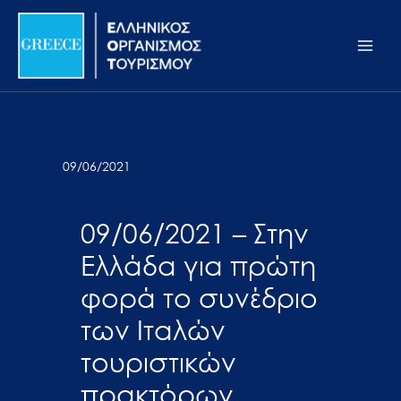
Μετάβαση
Σημείωση:
Main
στο
Αυτός
Men
περιεχόμενο
ο
ιστότοπος
περιλαμβάνει
ένα
σύστημα
09/06/2021
προσβασιμότητας.
09/06/2021 – Στην
Ελλάδα για πρώτη
φορά το συνέδριο
των Ιταλών
τουριστικών
πρακτόρων