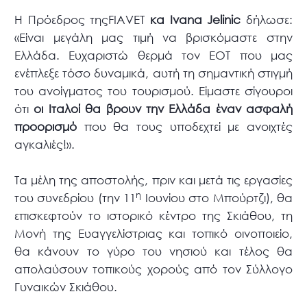
Η Πρόεδρος τηςFIAVET
κα Ivana Jelinic
δήλωσε:
«Είναι μεγάλη μας τιμή να βρισκόμαστε στην
Ελλάδα. Ευχαριστώ θερμά τον ΕΟΤ που μας
ενέπλεξε τόσο δυναμικά, αυτή τη σημαντική στιγμή
του ανοίγματος του τουρισμού. Είμαστε σίγουροι
ότι
οι Ιταλοί θα βρουν την Ελλάδα έναν ασφαλή
προορισμό
που θα τους υποδεχτεί με ανοιχτές
αγκαλιές!».
Τα μέλη της αποστολής, πριν και μετά τις εργασίες
η
του συνεδρίου (την 11
Ιουνίου στο Μπούρτζι), θα
επισκεφτούν το ιστορικό κέντρο της Σκιάθου, τη
Μονή της Ευαγγελίστριας και τοπικό οινοποιείο,
θα κάνουν το γύρο του νησιού και τέλος θα
απολαύσουν τοπικούς χορούς από τον Σύλλογο
Γυναικών Σκιάθου.