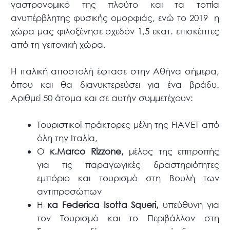
γαστρονομικό της πλούτο και τα τοπία
ανυπέρβλητης φυσικής ομορφιάς, ενώ το 2019 η
χώρα μας φιλοξένησε σχεδόν 1,5 εκατ. επισκέπτες
από τη γειτονική χώρα.
Η ιταλική αποστολή έφτασε στην Αθήνα σήμερα,
όπου και θα διανυκτερεύσει για ένα βράδυ.
Αριθμεί 50 άτομα και σε αυτήν συμμετέχουν:
Τουριστικοί πράκτορες μέλη της FIAVET από
όλη την Ιταλία,
Ο
κ.Marco Rizzone,
μέλος της επιτροπής
για τις παραγωγικές δραστηριότητες
εμπόριο και τουρισμό στη Βουλή των
αντιπροσώπων
Η
κα Federica Isotta Squeri,
υπεύθυνη για
τον Τουρισμό και το Περιβάλλον στη