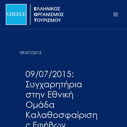
Μετάβαση
Σημείωση:
Main
στο
Αυτός
Men
περιεχόμενο
ο
ιστότοπος
περιλαμβάνει
ένα
σύστημα
09/07/2015
προσβασιμότητας.
09/07/2015:
Συγχαρητήρια
στην Εθνική
Ομάδα
Καλαθοσφαίριση
ς Εφήβων