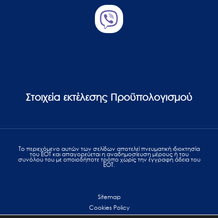
Στοιχεία εκτέλεσης Προϋπολογισμού
Το περιεχόμενο αυτών των σελίδων αποτελεί πvευματική ιδιοκτησία
του ΕΟΤ και απαγορεύεται η αναδημοσίευση μέρους ή του
συνόλου του με οποιοδήποτε τρόπο χωρίς την έγγραφη άδεια του
ΕΟΤ.
Sitemap
Cookies Policy