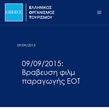
Μετάβαση
Σημείωση:
Main
στο
Αυτός
Men
περιεχόμενο
ο
ιστότοπος
περιλαμβάνει
ένα
σύστημα
09/09/2015
προσβασιμότητας.
09/09/2015:
Βραβευση φιλμ
παραγωγής ΕΟΤ