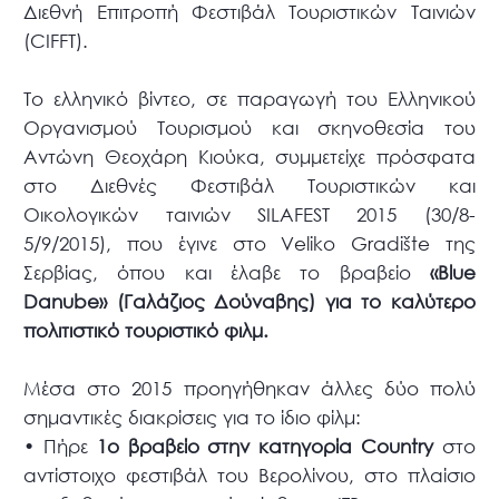
Διεθνή Επιτροπή Φεστιβάλ Τουριστικών Ταινιών
(CIFFT).
Το ελληνικό βίντεο, σε παραγωγή του Ελληνικού
Οργανισμού Τουρισμού και σκηνοθεσία του
Αντώνη Θεοχάρη Κιούκα, συμμετείχε πρόσφατα
στο Διεθνές Φεστιβάλ Τουριστικών και
Οικολογικών ταινιών SILAFEST 2015 (30/8-
5/9/2015), που έγινε στο Veliko Gradište της
Σερβίας, όπου και έλαβε το βραβείο
«Blue
Danube» (Γαλάζιος Δούναβης) για το καλύτερο
πολιτιστικό τουριστικό φιλμ.
Μέσα στο 2015 προηγήθηκαν άλλες δύο πολύ
σημαντικές διακρίσεις για το ίδιο φίλμ:
•
Πήρε
1ο βραβείο στην κατηγορία Country
στο
αντίστοιχο φεστιβάλ του Βερολίνου, στο πλαίσιο