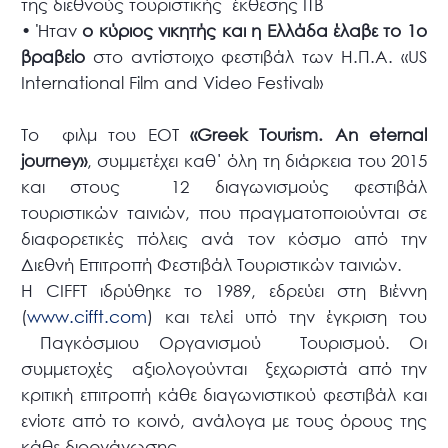
της διεθνούς τουριστικής έκθεσης ITB
•
Ήταν
ο κύριος νικητής και η Ελλάδα έλαβε το 1ο
βραβείο
στο αντίστοιχο φεστιβάλ των Η.Π.Α. «US
International Film and Video Festival»
Το φιλμ του ΕΟΤ
«Greek Tourism. An eternal
journey»
, συμμετέχει καθ΄ όλη τη διάρκεια του 2015
και στους 12 διαγωνισμούς φεστιβάλ
τουριστικών ταινιών, που πραγματοποιούνται σε
διαφορετικές πόλεις ανά τον κόσμο από την
Διεθνή Επιτροπή Φεστιβάλ Τουριστικών ταινιών.
Η CIFFT ιδρύθηκε το 1989, εδρεύει στη Βιέννη
(
www.cifft.com
) και τελεί υπό την έγκριση του
Παγκόσμιου Οργανισμού Τουρισμού. Οι
συμμετοχές αξιολογούνται ξεχωριστά από την
κριτική επιτροπή κάθε διαγωνιστικού φεστιβάλ και
ενίοτε από το κοινό, ανάλογα με τους όρους της
κάθε διοργάνωσης.